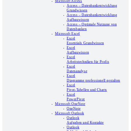
Microsoft Access
Access – Datenbankentwicklung
Grundwissen
Access – Datenbankentwicklung
Aufbauwissen
Access – Optimale Nutzung von
Datenbanken
Microsoft Excel
Excel
Essentials Grundwissen
Excel
Aufbauwissen
Excel
Arbeitstechniken für Profis
Excel
Datenanalyse
Excel
Diagramme professionell gestalten
Excel
Pivot-Tabellen und Charts
Excel
PowerPivot
Microsoft OneNote
OneNote
Microsoft Outlook
Outlook
Aufgaben und Kontakte
Outlook