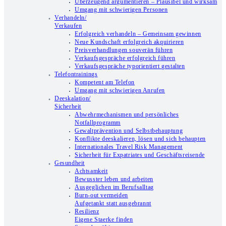
Überzeugend argumentieren – Plausibel und wirksam
Umgang mit schwierigen Personen
Verhandeln/
Verkaufen
Erfolgreich verhandeln – Gemeinsam gewinnen
Neue Kundschaft erfolgreich akquirieren
Preisverhandlungen souverän führen
Verkaufsgespräche erfolgreich führen
Verkaufsgespräche typorientiert gestalten
Telefontrainings
Kompetent am Telefon
Umgang mit schwierigen Anrufen
Deeskalation/
Sicherheit
Abwehrmechanismen und persönliches
Notfallprogramm
Gewaltprävention und Selbstbehauptung
Konflikte deeskalieren, lösen und sich behaupten
Internationales Travel Risk Management
Sicherheit für Expatriates und Geschäftsreisende
Gesundheit
Achtsamkeit
Bewusster leben und arbeiten
Ausgeglichen im Berufsalltag
Burn-out vermeiden
Aufgetankt statt ausgebrannt
Resilienz
Eigene Staerke finden