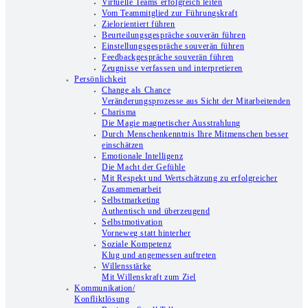
Virtuelle Teams erfolgreich leiten
Vom Teammitglied zur Führungskraft
Zielorientiert führen
Beurteilungsgespräche souverän führen
Einstellungsgespräche souverän führen
Feedbackgespräche souverän führen
Zeugnisse verfassen und interpretieren
Persönlichkeit
Change als Chance
Veränderungsprozesse aus Sicht der Mitarbeitenden
Charisma
Die Magie magnetischer Ausstrahlung
Durch Menschenkenntnis Ihre Mitmenschen besser
einschätzen
Emotionale Intelligenz
Die Macht der Gefühle
Mit Respekt und Wertschätzung zu erfolgreicher
Zusammenarbeit
Selbstmarketing
Authentisch und überzeugend
Selbstmotivation
Vorneweg statt hinterher
Soziale Kompetenz
Klug und angemessen auftreten
Willensstärke
Mit Willenskraft zum Ziel
Kommunikation/
Konfliktlösung