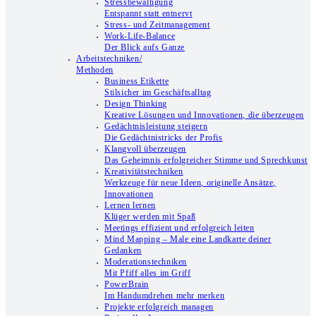
Stressbewältigung
Entspannt statt entnervt
Stress- und Zeitmanagement
Work-Life-Balance
Der Blick aufs Ganze
Arbeitstechniken/
Methoden
Business Etikette
Stilsicher im Geschäftsalltag
Design Thinking
Kreative Lösungen und Innovationen, die überzeugen
Gedächtnisleistung steigern
Die Gedächtnistricks der Profis
Klangvoll überzeugen
Das Geheimnis erfolgreicher Stimme und Sprechkunst
Kreativitätstechniken
Werkzeuge für neue Ideen, originelle Ansätze,
Innovationen
Lernen lernen
Klüger werden mit Spaß
Meetings effizient und erfolgreich leiten
Mind Mapping – Male eine Landkarte deiner
Gedanken
Moderationstechniken
Mit Pfiff alles im Griff
PowerBrain
Im Handumdrehen mehr merken
Projekte erfolgreich managen