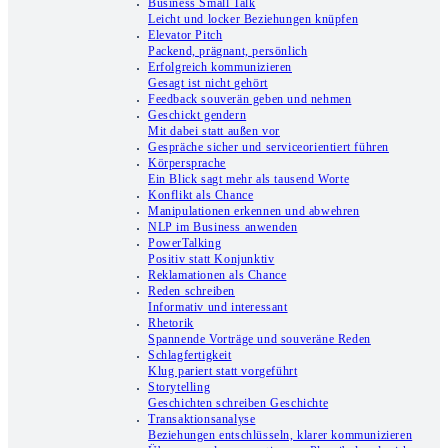
Business Small Talk
Leicht und locker Beziehungen knüpfen
Elevator Pitch
Packend, prägnant, persönlich
Erfolgreich kommunizieren
Gesagt ist nicht gehört
Feedback souverän geben und nehmen
Geschickt gendern
Mit dabei statt außen vor
Gespräche sicher und serviceorientiert führen
Körpersprache
Ein Blick sagt mehr als tausend Worte
Konflikt als Chance
Manipulationen erkennen und abwehren
NLP im Business anwenden
PowerTalking
Positiv statt Konjunktiv
Reklamationen als Chance
Reden schreiben
Informativ und interessant
Rhetorik
Spannende Vorträge und souveräne Reden
Schlagfertigkeit
Klug pariert statt vorgeführt
Storytelling
Geschichten schreiben Geschichte
Transaktionsanalyse
Beziehungen entschlüsseln, klarer kommunizieren