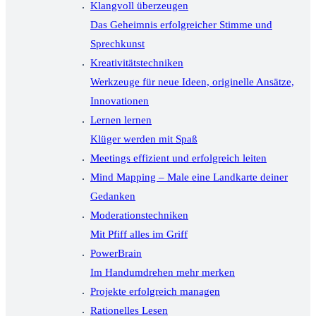
Klangvoll überzeugen
Das Geheimnis erfolgreicher Stimme und
Sprechkunst
Kreativitätstechniken
Werkzeuge für neue Ideen, originelle Ansätze,
Innovationen
Lernen lernen
Klüger werden mit Spaß
Meetings effizient und erfolgreich leiten
Mind Mapping – Male eine Landkarte deiner
Gedanken
Moderationstechniken
Mit Pfiff alles im Griff
PowerBrain
Im Handumdrehen mehr merken
Projekte erfolgreich managen
Rationelles Lesen