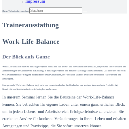
Impressum
Diese Website durchsuchen
Trainerausstattung
Work-Life-Balance
Der Blick aufs Ganze
Work-Life-Balance steht für ein ausgewogenes Verhältnis von Beruf- und Privatleben mit dem Ziel, die privaten Interessen mit den
Anforderungen der Arbeitswelt in Einklang, in ein ausgewogenes und gesundes Gleichgewicht zu bringen. Das bedeutet einerseits
verantwortungsvoller Umgang mit Privatleben und Gesundheit, aber auch die Balance zwischen beruflicher Anforderung und
Bestätigung.
Eine gesunde Work-Life-Balance trägt nicht nur zum individuellen Wohlbefinden bei, sondern kann auch die Produktivität,
Kreativität und Zufriedenheit am Arbeitsplatz verbessern.
In unserem Seminar lernen Sie die Bausteine der Work-Life-Balance
kennen. Sie betrachten Ihr eigenes Leben unter einem ganzheitlichen Blick,
um in jedem Lebens- und Arbeitsbereich Erfolgserlebnisse zu erzielen. Sie
erarbeiten Ansätze für konkrete Veränderungen in ihrem Leben und erhalten
Anregungen und Praxistipps, die Sie sofort umsetzen können.