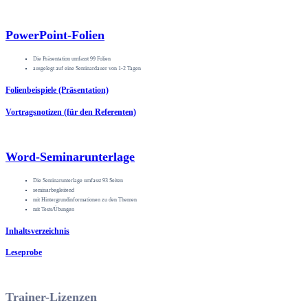
PowerPoint-Folien
Die Präsentation umfasst 99 Folien
ausgelegt auf eine Seminardauer von 1-2 Tagen
Folienbeispiele (Präsentation)
Vortragsnotizen (für den Referenten)
Word-Seminarunterlage
Die Seminarunterlage umfasst 93 Seiten
seminarbegleitend
mit Hintergrundinformationen zu den Themen
mit Tests/Übungen
Inhaltsverzeichnis
Leseprobe
Trainer-Lizenzen