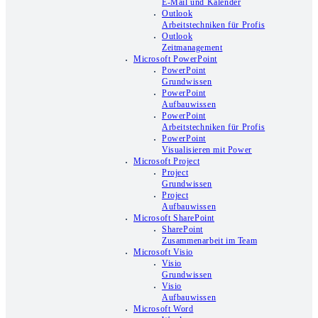
E-Mail und Kalender
Outlook
Arbeitstechniken für Profis
Outlook
Zeitmanagement
Microsoft PowerPoint
PowerPoint
Grundwissen
PowerPoint
Aufbauwissen
PowerPoint
Arbeitstechniken für Profis
PowerPoint
Visualisieren mit Power
Microsoft Project
Project
Grundwissen
Project
Aufbauwissen
Microsoft SharePoint
SharePoint
Zusammenarbeit im Team
Microsoft Visio
Visio
Grundwissen
Visio
Aufbauwissen
Microsoft Word