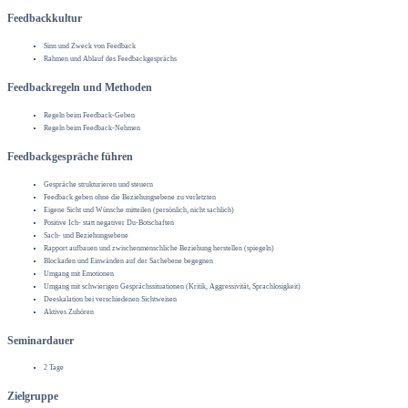
Feedbackkultur
Sinn und Zweck von Feedback
Rahmen und Ablauf des Feedbackgesprächs
Feedbackregeln und Methoden
Regeln beim Feedback-Geben
Regeln beim Feedback-Nehmen
Feedbackgespräche führen
Gespräche strukturieren und steuern
Feedback geben ohne die Beziehungsebene zu verletzten
Eigene Sicht und Wünsche mitteilen (persönlich, nicht sachlich)
Positive Ich- statt negativer Du-Botschaften
Sach- und Beziehungsebene
Rapport aufbauen und zwischenmenschliche Beziehung herstellen (spiegeln)
Blockaden und Einwänden auf der Sachebene begegnen
Umgang mit Emotionen
Umgang mit schwierigen Gesprächssituationen (Kritik, Aggressivität, Sprachlosigkeit)
Deeskalation bei verschiedenen Sichtweisen
Aktives Zuhören
Seminardauer
2 Tage
Zielgruppe