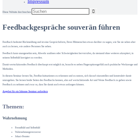
Impressum
Diese Website durchsuchen
Feedbackgespräche souverän führen
Feedback bedeutet Rückmeldung und ist eine Gesprächsform, Ihren Mitmenschen etwas darüber zu sagen, wie Sie sie sehen aber
auch zu lernen, wie andere Personen Sie sehen.
Feedback kann unangenehm sein, Abwehr auslösen oder Schwierigkeiten hervorrufen, da niemand ohne weiteres akzeptiert, in
seinem Selbstbild korrigiert zu werden.
Damit wertschätzendes Feedback überhaupt erst möglich ist, braucht es neben Fingerspitzengefühl auch praktische Werkzeuge und
Methoden.
In diesem Seminar lernen Sie, Feedbacksituationen zu erkennen und zu nutzen, sich darauf einzustellen und konstruktiv damit
umzugehen. Sie lernen beide Seiten des Feedbacks kennen, also auf wertschätzende Art und Weise Feedback zu geben sowie
Feedback zu nehmen und zwar so, dass Sie damit auch etwas anfangen können.
Angebot für ein Inhouse-Seminar anfordern
Themen:
Wahrnehmung
Fremdbild und Selbstbild
Wahrnehmungsverzerrer
Johari-Fenster