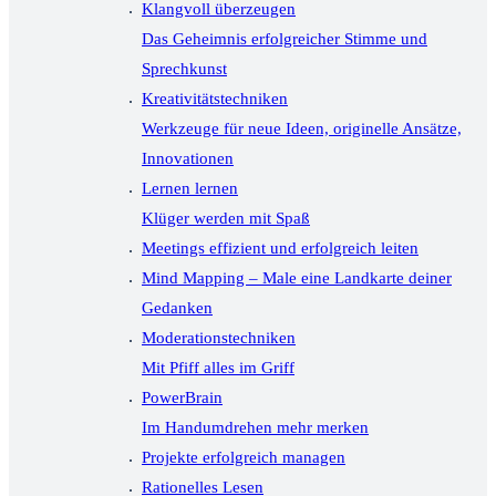
Klangvoll überzeugen
Das Geheimnis erfolgreicher Stimme und
Sprechkunst
Kreativitätstechniken
Werkzeuge für neue Ideen, originelle Ansätze,
Innovationen
Lernen lernen
Klüger werden mit Spaß
Meetings effizient und erfolgreich leiten
Mind Mapping – Male eine Landkarte deiner
Gedanken
Moderationstechniken
Mit Pfiff alles im Griff
PowerBrain
Im Handumdrehen mehr merken
Projekte erfolgreich managen
Rationelles Lesen