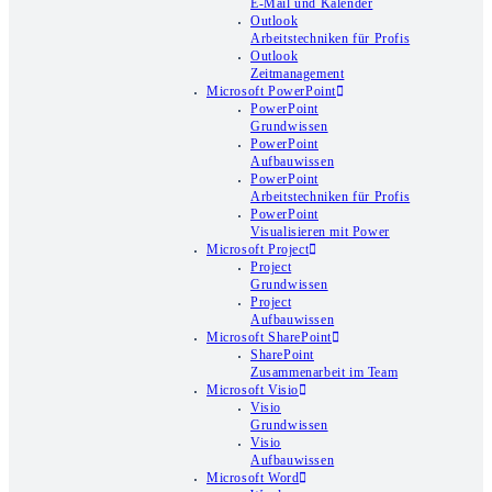
E-Mail und Kalender
Outlook
Arbeitstechniken für Profis
Outlook
Zeitmanagement
Microsoft PowerPoint
PowerPoint
Grundwissen
PowerPoint
Aufbauwissen
PowerPoint
Arbeitstechniken für Profis
PowerPoint
Visualisieren mit Power
Microsoft Project
Project
Grundwissen
Project
Aufbauwissen
Microsoft SharePoint
SharePoint
Zusammenarbeit im Team
Microsoft Visio
Visio
Grundwissen
Visio
Aufbauwissen
Microsoft Word