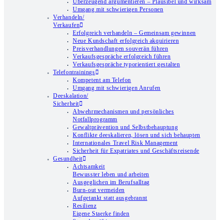
Überzeugend argumentieren – Plausibel und wirksam
Umgang mit schwierigen Personen
Verhandeln/
Verkaufen
Erfolgreich verhandeln – Gemeinsam gewinnen
Neue Kundschaft erfolgreich akquirieren
Preisverhandlungen souverän führen
Verkaufsgespräche erfolgreich führen
Verkaufsgespräche typorientiert gestalten
Telefontrainings
Kompetent am Telefon
Umgang mit schwierigen Anrufen
Deeskalation/
Sicherheit
Abwehrmechanismen und persönliches
Notfallprogramm
Gewaltprävention und Selbstbehauptung
Konflikte deeskalieren, lösen und sich behaupten
Internationales Travel Risk Management
Sicherheit für Expatriates und Geschäftsreisende
Gesundheit
Achtsamkeit
Bewusster leben und arbeiten
Ausgeglichen im Berufsalltag
Burn-out vermeiden
Aufgetankt statt ausgebrannt
Resilienz
Eigene Staerke finden