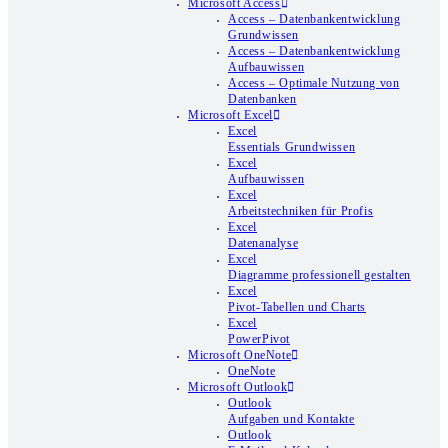
Microsoft Access
Access – Datenbankentwicklung
Grundwissen
Access – Datenbankentwicklung
Aufbauwissen
Access – Optimale Nutzung von
Datenbanken
Microsoft Excel
Excel
Essentials Grundwissen
Excel
Aufbauwissen
Excel
Arbeitstechniken für Profis
Excel
Datenanalyse
Excel
Diagramme professionell gestalten
Excel
Pivot-Tabellen und Charts
Excel
PowerPivot
Microsoft OneNote
OneNote
Microsoft Outlook
Outlook
Aufgaben und Kontakte
Outlook