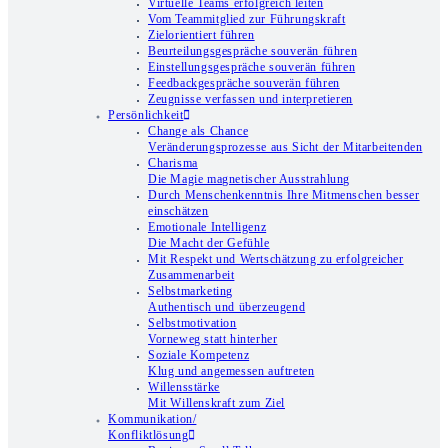
Virtuelle Teams erfolgreich leiten
Vom Teammitglied zur Führungskraft
Zielorientiert führen
Beurteilungsgespräche souverän führen
Einstellungsgespräche souverän führen
Feedbackgespräche souverän führen
Zeugnisse verfassen und interpretieren
Persönlichkeit
Change als Chance
Veränderungsprozesse aus Sicht der Mitarbeitenden
Charisma
Die Magie magnetischer Ausstrahlung
Durch Menschenkenntnis Ihre Mitmenschen besser
einschätzen
Emotionale Intelligenz
Die Macht der Gefühle
Mit Respekt und Wertschätzung zu erfolgreicher
Zusammenarbeit
Selbstmarketing
Authentisch und überzeugend
Selbstmotivation
Vorneweg statt hinterher
Soziale Kompetenz
Klug und angemessen auftreten
Willensstärke
Mit Willenskraft zum Ziel
Kommunikation/
Konfliktlösung