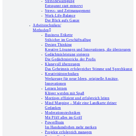
Stressbewältigung
Entspannt statt entnervt
Stress- und Zeitmanagement
Work-Life-Balance
Der Blick aufs Ganze
Arbeitstechniken/
Methoden
Business Etikette
Stilsicher im Geschäftsalltag
Design Thinking
Kreative Lösungen und Innovationen, die überzeugen
Gedächtnisleistung steigern
Die Gedächtnistricks der Profis
Klangvoll überzeugen
Das Geheimnis erfolgreicher Stimme und Sprechkunst
Kreativitätstechniken
Werkzeuge für neue Ideen, originelle Ansätze,
Innovationen
Lernen lernen
Klüger werden mit Spaß
Meetings effizient und erfolgreich leiten
Mind Mapping – Male eine Landkarte deiner
Gedanken
Moderationstechniken
Mit Pfiff alles im Griff
PowerBrain
Im Handumdrehen mehr merken
Projekte erfolgreich managen