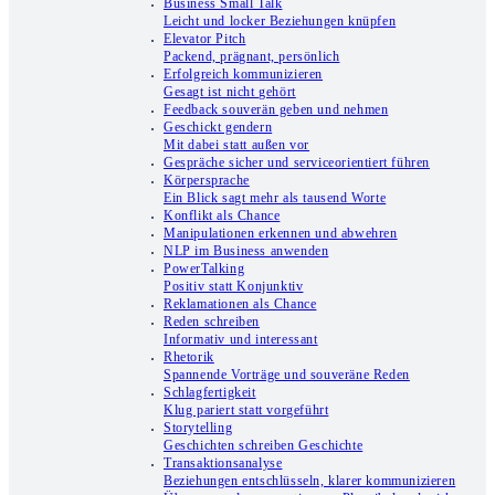
Business Small Talk
Leicht und locker Beziehungen knüpfen
Elevator Pitch
Packend, prägnant, persönlich
Erfolgreich kommunizieren
Gesagt ist nicht gehört
Feedback souverän geben und nehmen
Geschickt gendern
Mit dabei statt außen vor
Gespräche sicher und serviceorientiert führen
Körpersprache
Ein Blick sagt mehr als tausend Worte
Konflikt als Chance
Manipulationen erkennen und abwehren
NLP im Business anwenden
PowerTalking
Positiv statt Konjunktiv
Reklamationen als Chance
Reden schreiben
Informativ und interessant
Rhetorik
Spannende Vorträge und souveräne Reden
Schlagfertigkeit
Klug pariert statt vorgeführt
Storytelling
Geschichten schreiben Geschichte
Transaktionsanalyse
Beziehungen entschlüsseln, klarer kommunizieren