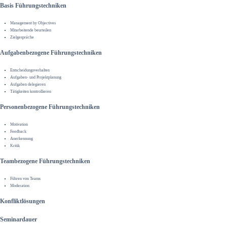
Basis Führungstechniken
Management by Objectives
Mitarbeitende beurteilen
Zielgespräche
Aufgabenbezogene Führungstechniken
Entscheidungsverhalten
Aufgaben- und Projektplanung
Aufgaben delegieren
Tätigkeiten kontrollieren
Personenbezogene Führungstechniken
Motivation
Feedback
Anerkennung
Kritik
Teambezogene Führungstechniken
Führen von Teams
Moderation
Konfliktlösungen
Seminardauer