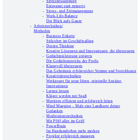
Stressbewältigung
Entspannt statt entnervt
Stress- und Zeitmanagement
Work-Life-Balance
Der Blick aufs Ganze
Arbeitstechniken/
Methoden
Business Etikette
Stilsicher im Geschäftsalltag
Design Thinking
Kreative Lösungen und Innovationen, die überzeugen
Gedächtnisleistung steigern
Die Gedächtnistricks der Profis
Klangvoll überzeugen
Das Geheimnis erfolgreicher Stimme und Sprechkunst
Kreativitätstechniken
Werkzeuge für neue Ideen, originelle Ansätze,
Innovationen
Lernen lernen
Klüger werden mit Spaß
Meetings effizient und erfolgreich leiten
Mind Mapping – Male eine Landkarte deiner
Gedanken
Moderationstechniken
Mit Pfiff alles im Griff
PowerBrain
Im Handumdrehen mehr merken
Projekte erfolgreich managen