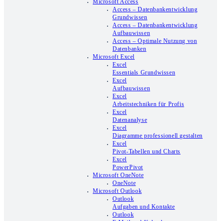
Microsoft Access
Access – Datenbankentwicklung
Grundwissen
Access – Datenbankentwicklung
Aufbauwissen
Access – Optimale Nutzung von
Datenbanken
Microsoft Excel
Excel
Essentials Grundwissen
Excel
Aufbauwissen
Excel
Arbeitstechniken für Profis
Excel
Datenanalyse
Excel
Diagramme professionell gestalten
Excel
Pivot-Tabellen und Charts
Excel
PowerPivot
Microsoft OneNote
OneNote
Microsoft Outlook
Outlook
Aufgaben und Kontakte
Outlook