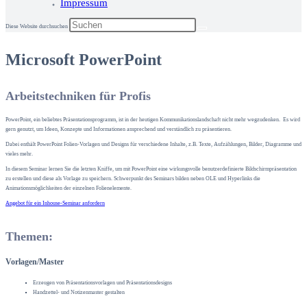
Impressum
Diese Website durchsuchen
Microsoft PowerPoint
Arbeitstechniken für Profis
PowerPoint, ein beliebtes Präsentationsprogramm, ist in der heutigen Kommunikationslandschaft nicht mehr wegzudenken. Es wird
gern genutzt, um Ideen, Konzepte und Informationen ansprechend und verständlich zu präsentieren.
Dabei enthält PowerPoint Folien-Vorlagen und Designs für verschiedene Inhalte, z.B. Texte, Aufzählungen, Bilder, Diagramme und
vieles mehr.
In diesem Seminar lernen Sie die letzten Kniffe, um mit PowerPoint eine wirkungsvolle benutzerdefinierte Bildschirmpräsentation
zu erstellen und diese als Vorlage zu speichern. Schwerpunkt des Seminars bilden neben OLE und Hyperlinks die
Animationsmöglichkeiten der einzelnen Folienelemente.
Angebot für ein Inhouse-Seminar anfordern
Themen:
Vorlagen/Master
Erzeugen von Präsentationsvorlagen und Präsentationsdesigns
Handzettel- und Notizenmaster gestalten