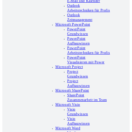
E-Mail und Kalender
Outlook
Arbeitstechniken für Profis
Outlook
Zeitmanagement
Microsoft PowerPoint
PowerPoint
Grundwissen
PowerPoint
Aufbauwissen
PowerPoint
Arbeitstechniken für Profis
PowerPoint
Visualisieren mit Power
Microsoft Project
Project
Grundwissen
Project
Aufbauwissen
Microsoft SharePoint
SharePoint
Zusammenarbeit im Team
Microsoft Visio
Visio
Grundwissen
Visio
Aufbauwissen
Microsoft Word