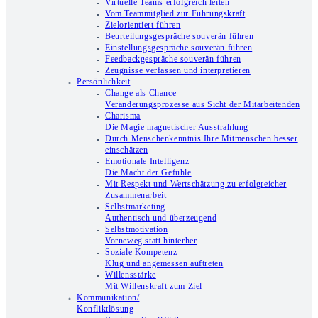
Virtuelle Teams erfolgreich leiten
Vom Teammitglied zur Führungskraft
Zielorientiert führen
Beurteilungsgespräche souverän führen
Einstellungsgespräche souverän führen
Feedbackgespräche souverän führen
Zeugnisse verfassen und interpretieren
Persönlichkeit
Change als Chance
Veränderungsprozesse aus Sicht der Mitarbeitenden
Charisma
Die Magie magnetischer Ausstrahlung
Durch Menschenkenntnis Ihre Mitmenschen besser
einschätzen
Emotionale Intelligenz
Die Macht der Gefühle
Mit Respekt und Wertschätzung zu erfolgreicher
Zusammenarbeit
Selbstmarketing
Authentisch und überzeugend
Selbstmotivation
Vorneweg statt hinterher
Soziale Kompetenz
Klug und angemessen auftreten
Willensstärke
Mit Willenskraft zum Ziel
Kommunikation/
Konfliktlösung