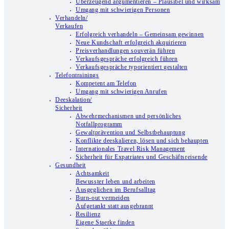
Überzeugend argumentieren – Plausibel und wirksam
Umgang mit schwierigen Personen
Verhandeln/
Verkaufen
Erfolgreich verhandeln – Gemeinsam gewinnen
Neue Kundschaft erfolgreich akquirieren
Preisverhandlungen souverän führen
Verkaufsgespräche erfolgreich führen
Verkaufsgespräche typorientiert gestalten
Telefontrainings
Kompetent am Telefon
Umgang mit schwierigen Anrufen
Deeskalation/
Sicherheit
Abwehrmechanismen und persönliches
Notfallprogramm
Gewaltprävention und Selbstbehauptung
Konflikte deeskalieren, lösen und sich behaupten
Internationales Travel Risk Management
Sicherheit für Expatriates und Geschäftsreisende
Gesundheit
Achtsamkeit
Bewusster leben und arbeiten
Ausgeglichen im Berufsalltag
Burn-out vermeiden
Aufgetankt statt ausgebrannt
Resilienz
Eigene Staerke finden