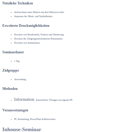
Nützliche Techniken
Aufzeichnen eines Makros mit dem Makrorecorder
Anpassen der Menü- und Symbolleisten
Erweiterte Druckmöglichkeiten
Drucken von Handzetteln, Notizen und Gliederung
Drucken der Zielgruppenorientierten Präsentation
Drucken von Animationen
Seminardauer
1 Tag
Zielgruppe
Anwendung
Methoden
Information
, Einzelarbeit, Übungen am eigenen PC
Voraussetzungen
PC-Ausstattung, PowerPoint Aufbauwissen
Inhouse-Seminar