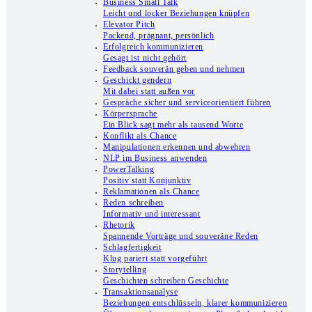
Business Small Talk
Leicht und locker Beziehungen knüpfen
Elevator Pitch
Packend, prägnant, persönlich
Erfolgreich kommunizieren
Gesagt ist nicht gehört
Feedback souverän geben und nehmen
Geschickt gendern
Mit dabei statt außen vor
Gespräche sicher und serviceorientiert führen
Körpersprache
Ein Blick sagt mehr als tausend Worte
Konflikt als Chance
Manipulationen erkennen und abwehren
NLP im Business anwenden
PowerTalking
Positiv statt Konjunktiv
Reklamationen als Chance
Reden schreiben
Informativ und interessant
Rhetorik
Spannende Vorträge und souveräne Reden
Schlagfertigkeit
Klug pariert statt vorgeführt
Storytelling
Geschichten schreiben Geschichte
Transaktionsanalyse
Beziehungen entschlüsseln, klarer kommunizieren