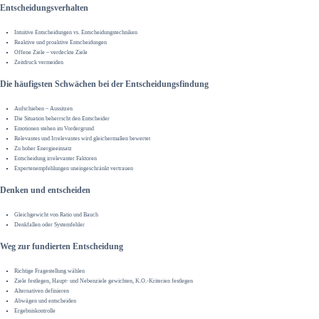
Entscheidungsverhalten
Intuitive Entscheidungen vs. Entscheidungstechniken
Reaktive und proaktive Entscheidungen
Offene Ziele – verdeckte Ziele
Zeitdruck vermeiden
Die häufigsten Schwächen bei der Entscheidungsfindung
Aufschieben – Aussitzen
Die Situation beherrscht den Entscheider
Emotionen stehen im Vordergrund
Relevantes und Irrelevantes wird gleichermaßen bewertet
Zu hoher Energieeinsatz
Entscheidung irrelevanter Faktoren
Expertenempfehlungen uneingeschränkt vertrauen
Denken und entscheiden
Gleichgewicht von Ratio und Bauch
Denkfallen oder Systemfehler
Weg zur fundierten Entscheidung
Richtige Fragestellung wählen
Ziele festlegen, Haupt- und Nebenziele gewichten, K.O.-Kriterien festlegen
Alternativen definieren
Abwägen und entscheiden
Ergebniskontrolle