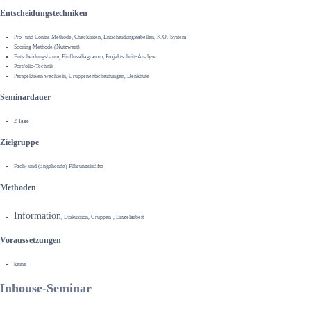
Entscheidungstechniken
Pro- und Contra Methode, Checklisten, Entscheidungstabellen, K.O.-System
Scoring Methode (Nutzwert)
Entscheidungsbaum, Einflussdiagramm, Projektschritt-Analyse
Portfolio-Technik
Perspektiven wechseln, Gruppenentscheidungen, Denkhüte
Seminardauer
2 Tage
Zielgruppe
Fach- und (angehende) Führungskräfte
Methoden
Information
, Diskussion, Gruppen-, Einzelarbeit
Voraussetzungen
keine
Inhouse-Seminar