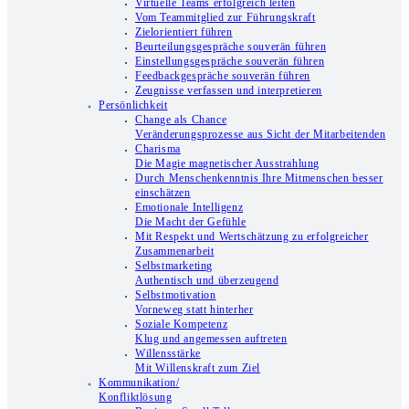
Virtuelle Teams erfolgreich leiten
Vom Teammitglied zur Führungskraft
Zielorientiert führen
Beurteilungsgespräche souverän führen
Einstellungsgespräche souverän führen
Feedbackgespräche souverän führen
Zeugnisse verfassen und interpretieren
Persönlichkeit
Change als Chance
Veränderungsprozesse aus Sicht der Mitarbeitenden
Charisma
Die Magie magnetischer Ausstrahlung
Durch Menschenkenntnis Ihre Mitmenschen besser
einschätzen
Emotionale Intelligenz
Die Macht der Gefühle
Mit Respekt und Wertschätzung zu erfolgreicher
Zusammenarbeit
Selbstmarketing
Authentisch und überzeugend
Selbstmotivation
Vorneweg statt hinterher
Soziale Kompetenz
Klug und angemessen auftreten
Willensstärke
Mit Willenskraft zum Ziel
Kommunikation/
Konfliktlösung