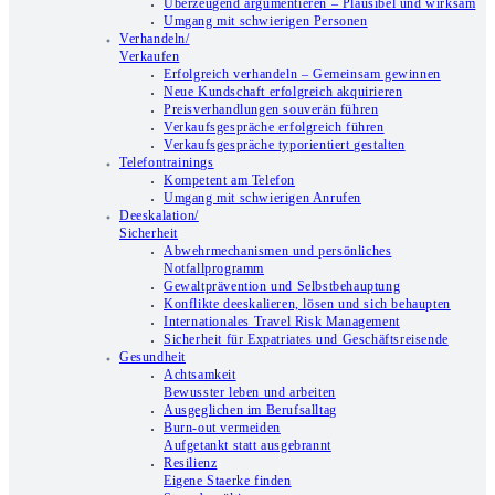
Überzeugend argumentieren – Plausibel und wirksam
Umgang mit schwierigen Personen
Verhandeln/
Verkaufen
Erfolgreich verhandeln – Gemeinsam gewinnen
Neue Kundschaft erfolgreich akquirieren
Preisverhandlungen souverän führen
Verkaufsgespräche erfolgreich führen
Verkaufsgespräche typorientiert gestalten
Telefontrainings
Kompetent am Telefon
Umgang mit schwierigen Anrufen
Deeskalation/
Sicherheit
Abwehrmechanismen und persönliches
Notfallprogramm
Gewaltprävention und Selbstbehauptung
Konflikte deeskalieren, lösen und sich behaupten
Internationales Travel Risk Management
Sicherheit für Expatriates und Geschäftsreisende
Gesundheit
Achtsamkeit
Bewusster leben und arbeiten
Ausgeglichen im Berufsalltag
Burn-out vermeiden
Aufgetankt statt ausgebrannt
Resilienz
Eigene Staerke finden