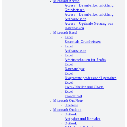
Microsoft Access
Access – Datenbankentwicklung
Grundwissen
Access – Datenbankentwicklung
Aufbauwissen
Access – Optimale Nutzung von
Datenbanken
Microsoft Excel
Excel
Essentials Grundwissen
Excel
Aufbauwissen
Excel
Arbeitstechniken für Profis
Excel
Datenanalyse
Excel
Diagramme professionell gestalten
Excel
Pivot-Tabellen und Charts
Excel
PowerPivot
Microsoft OneNote
OneNote
Microsoft Outlook
Outlook
Aufgaben und Kontakte
Outlook