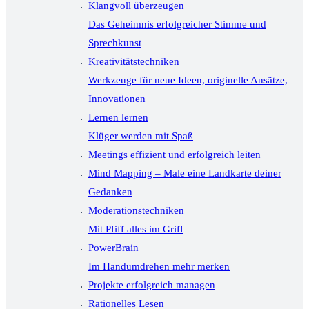
Klangvoll überzeugen
Das Geheimnis erfolgreicher Stimme und
Sprechkunst
Kreativitätstechniken
Werkzeuge für neue Ideen, originelle Ansätze,
Innovationen
Lernen lernen
Klüger werden mit Spaß
Meetings effizient und erfolgreich leiten
Mind Mapping – Male eine Landkarte deiner
Gedanken
Moderationstechniken
Mit Pfiff alles im Griff
PowerBrain
Im Handumdrehen mehr merken
Projekte erfolgreich managen
Rationelles Lesen