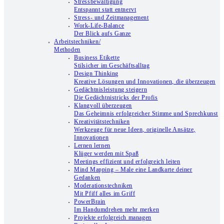
Stressbewältigung
Entspannt statt entnervt
Stress- und Zeitmanagement
Work-Life-Balance
Der Blick aufs Ganze
Arbeitstechniken/
Methoden
Business Etikette
Stilsicher im Geschäftsalltag
Design Thinking
Kreative Lösungen und Innovationen, die überzeugen
Gedächtnisleistung steigern
Die Gedächtnistricks der Profis
Klangvoll überzeugen
Das Geheimnis erfolgreicher Stimme und Sprechkunst
Kreativitätstechniken
Werkzeuge für neue Ideen, originelle Ansätze,
Innovationen
Lernen lernen
Klüger werden mit Spaß
Meetings effizient und erfolgreich leiten
Mind Mapping – Male eine Landkarte deiner
Gedanken
Moderationstechniken
Mit Pfiff alles im Griff
PowerBrain
Im Handumdrehen mehr merken
Projekte erfolgreich managen