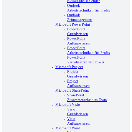
E-Mail und Kalender
Outlook
Arbeitstechniken für Profis
Outlook
Zeitmanagement
Microsoft PowerPoint
PowerPoint
Grundwissen
PowerPoint
Aufbauwissen
PowerPoint
Arbeitstechniken für Profis
PowerPoint
Visualisieren mit Power
Microsoft Project
Project
Grundwissen
Project
Aufbauwissen
Microsoft SharePoint
SharePoint
Zusammenarbeit im Team
Microsoft Visio
Visio
Grundwissen
Visio
Aufbauwissen
Microsoft Word