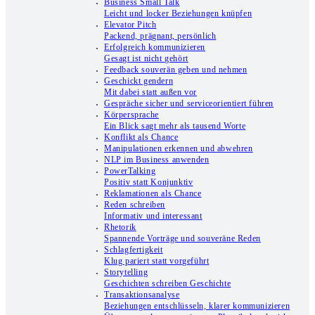
Business Small Talk
Leicht und locker Beziehungen knüpfen
Elevator Pitch
Packend, prägnant, persönlich
Erfolgreich kommunizieren
Gesagt ist nicht gehört
Feedback souverän geben und nehmen
Geschickt gendern
Mit dabei statt außen vor
Gespräche sicher und serviceorientiert führen
Körpersprache
Ein Blick sagt mehr als tausend Worte
Konflikt als Chance
Manipulationen erkennen und abwehren
NLP im Business anwenden
PowerTalking
Positiv statt Konjunktiv
Reklamationen als Chance
Reden schreiben
Informativ und interessant
Rhetorik
Spannende Vorträge und souveräne Reden
Schlagfertigkeit
Klug pariert statt vorgeführt
Storytelling
Geschichten schreiben Geschichte
Transaktionsanalyse
Beziehungen entschlüsseln, klarer kommunizieren