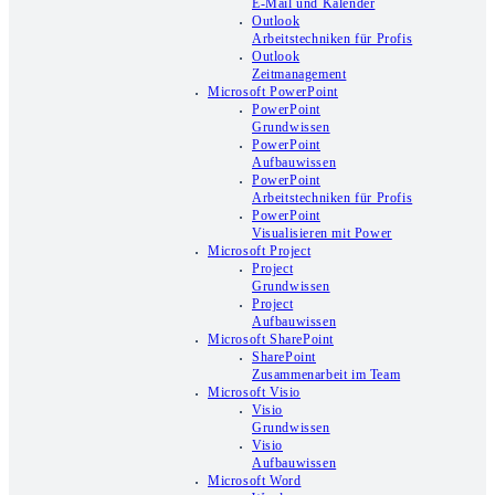
E-Mail und Kalender
Outlook
Arbeitstechniken für Profis
Outlook
Zeitmanagement
Microsoft PowerPoint
PowerPoint
Grundwissen
PowerPoint
Aufbauwissen
PowerPoint
Arbeitstechniken für Profis
PowerPoint
Visualisieren mit Power
Microsoft Project
Project
Grundwissen
Project
Aufbauwissen
Microsoft SharePoint
SharePoint
Zusammenarbeit im Team
Microsoft Visio
Visio
Grundwissen
Visio
Aufbauwissen
Microsoft Word