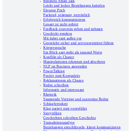
Business Small Talk
Leicht und locker Beziehungen knüpfen
Elevator Pitch
Packend, prägnant, persönlich
Erfolgreich kommunizieren
Gesagt ist nicht gehört
Feedback souverän geben und nehmen
Geschickt gendern
Mit dabei statt außen vor
Gespräche sicher und serviceorientiert führen
Körpersprache
Ein Blick sagt mehr als tausend Worte
Konflikt als Chance
Manipulationen erkennen und abwehren
NLP im Business anwenden
PowerTalking
Positiv statt Konjunktiv
Reklamationen als Chance
Reden schreiben
Informativ und interessant
Rhetorik
Spannende Vorträge und souveräne Reden
Schlagfertigkeit
Klug pariert statt vorgeführt
Storytelling
Geschichten schreiben Geschichte
Transaktionsanalyse
Beziehungen entschlüsseln, klarer kommunizieren