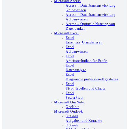
Microsoft Access
Access – Datenbankentwicklung
Grundwissen
Access – Datenbankentwicklung
Aufbauwissen
Access – Optimale Nutzung von
Datenbanken
Microsoft Excel
Excel
Essentials Grundwissen
Excel
Aufbauwissen
Excel
Arbeitstechniken für Profis
Excel
Datenanalyse
Excel
Diagramme professionell gestalten
Excel
Pivot-Tabellen und Charts
Excel
PowerPivot
Microsoft OneNote
OneNote
Microsoft Outlook
Outlook
Aufgaben und Kontakte
Outlook