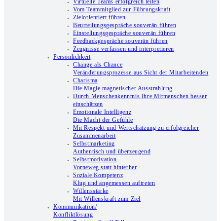
Virtuelle Teams erfolgreich leiten
Vom Teammitglied zur Führungskraft
Zielorientiert führen
Beurteilungsgespräche souverän führen
Einstellungsgespräche souverän führen
Feedbackgespräche souverän führen
Zeugnisse verfassen und interpretieren
Persönlichkeit
Change als Chance
Veränderungsprozesse aus Sicht der Mitarbeitenden
Charisma
Die Magie magnetischer Ausstrahlung
Durch Menschenkenntnis Ihre Mitmenschen besser
einschätzen
Emotionale Intelligenz
Die Macht der Gefühle
Mit Respekt und Wertschätzung zu erfolgreicher
Zusammenarbeit
Selbstmarketing
Authentisch und überzeugend
Selbstmotivation
Vorneweg statt hinterher
Soziale Kompetenz
Klug und angemessen auftreten
Willensstärke
Mit Willenskraft zum Ziel
Kommunikation/
Konfliktlösung