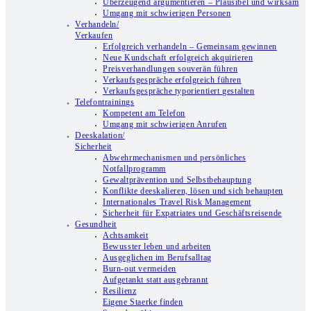
Überzeugend argumentieren – Plausibel und wirksam
Umgang mit schwierigen Personen
Verhandeln/
Verkaufen
Erfolgreich verhandeln – Gemeinsam gewinnen
Neue Kundschaft erfolgreich akquirieren
Preisverhandlungen souverän führen
Verkaufsgespräche erfolgreich führen
Verkaufsgespräche typorientiert gestalten
Telefontrainings
Kompetent am Telefon
Umgang mit schwierigen Anrufen
Deeskalation/
Sicherheit
Abwehrmechanismen und persönliches
Notfallprogramm
Gewaltprävention und Selbstbehauptung
Konflikte deeskalieren, lösen und sich behaupten
Internationales Travel Risk Management
Sicherheit für Expatriates und Geschäftsreisende
Gesundheit
Achtsamkeit
Bewusster leben und arbeiten
Ausgeglichen im Berufsalltag
Burn-out vermeiden
Aufgetankt statt ausgebrannt
Resilienz
Eigene Staerke finden