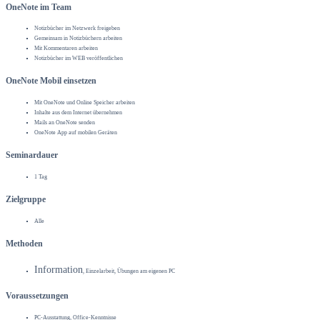
OneNote im Team
Notizbücher im Netzwerk freigeben
Gemeinsam in Notizbüchern arbeiten
Mit Kommentaren arbeiten
Notizbücher im WEB veröffentlichen
OneNote Mobil einsetzen
Mit OneNote und Online Speicher arbeiten
Inhalte aus dem Internet übernehmen
Mails an OneNote senden
OneNote App auf mobilen Geräten
Seminardauer
1 Tag
Zielgruppe
Alle
Methoden
Information
, Einzelarbeit, Übungen am eigenen PC
Voraussetzungen
PC-Ausstattung, Office-Kenntnisse