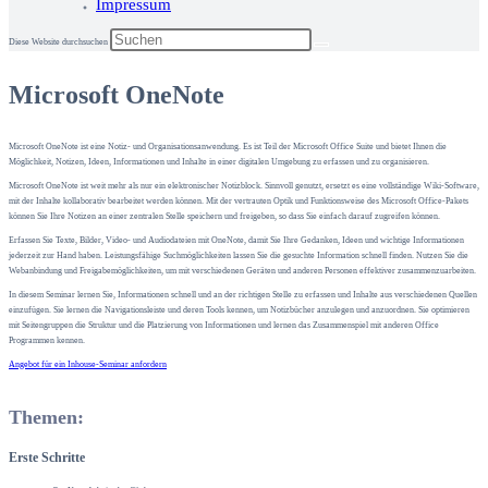
Impressum
Diese Website durchsuchen
Microsoft OneNote
Microsoft OneNote ist eine Notiz- und Organisationsanwendung. Es ist Teil der Microsoft Office Suite und bietet Ihnen die
Möglichkeit, Notizen, Ideen, Informationen und Inhalte in einer digitalen Umgebung zu erfassen und zu organisieren.
Microsoft OneNote ist weit mehr als nur ein elektronischer Notizblock. Sinnvoll genutzt, ersetzt es eine vollständige Wiki-Software,
mit der Inhalte kollaborativ bearbeitet werden können. Mit der vertrauten Optik und Funktionsweise des Microsoft Office-Pakets
können Sie Ihre Notizen an einer zentralen Stelle speichern und freigeben, so dass Sie einfach darauf zugreifen können.
Erfassen Sie Texte, Bilder, Video- und Audiodateien mit OneNote, damit Sie Ihre Gedanken, Ideen und wichtige Informationen
jederzeit zur Hand haben. Leistungsfähige Suchmöglichkeiten lassen Sie die gesuchte Information schnell finden. Nutzen Sie die
Webanbindung und Freigabemöglichkeiten, um mit verschiedenen Geräten und anderen Personen effektiver zusammenzuarbeiten.
In diesem Seminar lernen Sie, Informationen schnell und an der richtigen Stelle zu erfassen und Inhalte aus verschiedenen Quellen
einzufügen. Sie lernen die Navigationsleiste und deren Tools kennen, um Notizbücher anzulegen und anzuordnen. Sie optimieren
mit Seitengruppen die Struktur und die Platzierung von Informationen und lernen das Zusammenspiel mit anderen Office
Programmen kennen.
Angebot für ein Inhouse-Seminar anfordern
Themen:
Erste Schritte