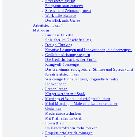
Stressbewältigung
Entspannt statt entnervt
Stress- und Zeitmanagement
Work-Life-Balance
Der Blick aufs Ganze
Arbeitstechniken/
Methoden
Business Etikette
Stilsicher im Geschäftsalltag
Design Thinking
Kreative Lösungen und Innovationen, die überzeugen
Gedächtnisleistung steigern
Die Gedächtnistricks der Profis
Klangvoll überzeugen
Das Geheimnis erfolgreicher Stimme und Sprechkunst
Kreativitätstechniken
Werkzeuge für neue Ideen, originelle Ansätze,
Innovationen
Lernen lernen
Klüger werden mit Spaß
Meetings effizient und erfolgreich leiten
Mind Mapping – Male eine Landkarte deiner
Gedanken
Moderationstechniken
Mit Pfiff alles im Griff
PowerBrain
Im Handumdrehen mehr merken
Projekte erfolgreich managen