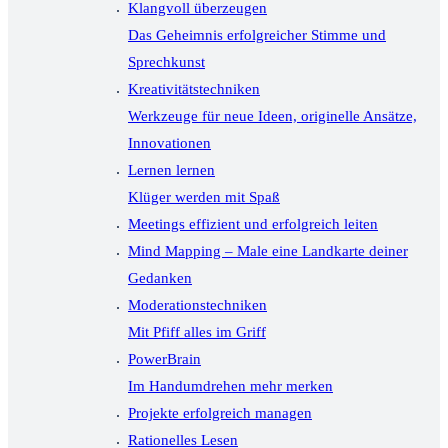
Klangvoll überzeugen
Das Geheimnis erfolgreicher Stimme und
Sprechkunst
Kreativitätstechniken
Werkzeuge für neue Ideen, originelle Ansätze,
Innovationen
Lernen lernen
Klüger werden mit Spaß
Meetings effizient und erfolgreich leiten
Mind Mapping – Male eine Landkarte deiner
Gedanken
Moderationstechniken
Mit Pfiff alles im Griff
PowerBrain
Im Handumdrehen mehr merken
Projekte erfolgreich managen
Rationelles Lesen