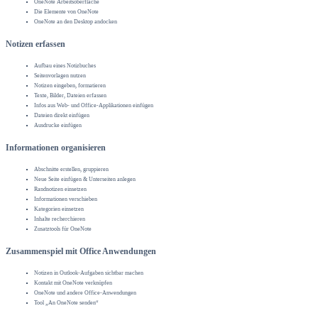
OneNote Arbeitsoberfläche
Die Elemente von OneNote
OneNote an den Desktop andocken
Notizen erfassen
Aufbau eines Notizbuches
Seitenvorlagen nutzen
Notizen eingeben, formatieren
Texte, Bilder, Dateien erfassen
Infos aus Web- und Office-Applikationen einfügen
Dateien direkt einfügen
Ausdrucke einfügen
Informationen organisieren
Abschnitte erstellen, gruppieren
Neue Seite einfügen & Unterseiten anlegen
Randnotizen einsetzen
Informationen verschieben
Kategorien einsetzen
Inhalte recherchieren
Zusatztools für OneNote
Zusammenspiel mit Office Anwendungen
Notizen in Outlook-Aufgaben sichtbar machen
Kontakt mit OneNote verknüpfen
OneNote und andere Office-Anwendungen
Tool „An OneNote senden“