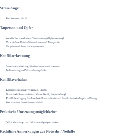
Stress/Angst
Der Hormoncocktail
Tatperson und Opfer
Aspekte der Sozialisation, Viktimisierung (Opferwerdung)
Verschiedene Kriminalitätsstrukturen und Täterprofile
Vorgehen und Arten von Aggressoren
Konflikterkennung
Situationseinschätzung, Situation kennen und erkennen
Wahrnehmung und Wahrnehmungsfehler
Konfliktverhalten
Konfliktvermeidung (Weggehen / Flucht)
Nonverbale Kommunikation (Mimik, Gestik, Körperhaltung)
Konfliktbewältigung durch verbale Kommunikation und de-eskalierende Gesprächsführung
Das 4-stufiges Deeskalations-Modell
Praktische Umsetzungsmöglichkeiten
Selbstbehauptungs- und Selbstverteidigungstechniken
Rechtliche Anmerkungen zur Notwehr / Nothilfe