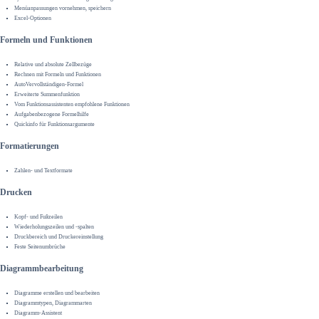
Menüanpassungen vornehmen, speichern
Excel-Optionen
Formeln und Funktionen
Relative und absolute Zellbezüge
Rechnen mit Formeln und Funktionen
AutoVervollständigen-Formel
Erweiterte Summenfunktion
Vom Funktionsassistenten empfohlene Funktionen
Aufgabenbezogene Formelhilfe
Quickinfo für Funktionsargumente
Formatierungen
Zahlen- und Textformate
Drucken
Kopf- und Fußzeilen
Wiederholungszeilen und -spalten
Druckbereich und Druckereinstellung
Feste Seitenumbrüche
Diagrammbearbeitung
Diagramme erstellen und bearbeiten
Diagrammtypen, Diagrammarten
Diagramm-Assistent