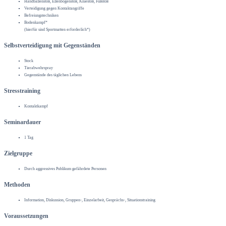
Handballenstoß, Ellenbogenstoß, Kniestoß, Fußstoß
Verteidigung gegen Kontaktangriffe
Befreiungstechniken
Bodenkampf*
(hierfür sind Sportmatten erforderlich*)
Selbstverteidigung mit Gegenständen
Stock
Tierabwehrspray
Gegenstände des täglichen Lebens
Stresstraining
Kontaktkampf
Seminardauer
1 Tag
Zielgruppe
Durch aggressives Publikum gefährdete Personen
Methoden
Information, Diskussion, Gruppen-, Einzelarbeit, Gesprächs-, Situationstraining
Voraussetzungen