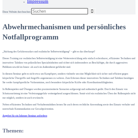
Impressum
Diese Website durchsuchen
Abwehrmechanismen und persönliches
Notfallprogramm
„Stärkung des Gefahrenradars und realistische Selbstverteidigung“ – gibt es das überhaupt?
Dieses Training zur realistischen Selbstverteidigung ist eine Weiterentwicklung sehr einfach erlernbarer, effizienter Techniken und
innovativer Taktiken von polizeilichen Spezialeinheiten und richtet sich insbesondere an Beschäftigte, die durch aggressives
Publikum sowohl im Innen- als auch im Außendienst gefährdet sind.
In diesem Seminar geht es nicht etwa um Kampfsport, sondern vielmehr um eine Möglichkeit sich sicher und effizient gegen
körperliche Übergriffe und Angriffe angemessen zu wehren. Zum Erlernen dieser innovativen Techniken und Taktiken benötigen
Sie weder kampfsportliche Vorkenntnisse, noch besondere körperliche Kräfte oder Koordinationsfähigkeiten.
In Rollenspielen und Übungen werden praxisorientierte Szenarien aufgezeigt und authentisch geübt. Durch den Einsatz von
Schutzausrüstung ist eine Verletzungsgefahr weitestgehend ausgeschlossen. Somit wird ein realistisches Üben der Rollenspiele nicht
nur möglich, sondern ist auch erwünscht.
Neben effizienten Techniken und Verhaltenstaktiken lernen Sie auch deren rechtliche Anwendung sowie den Einsatz verbaler und
nonverbale Kommunikation zur Gewaltprävention.
Angebot für ein Inhouse-Seminar anfordern
Themen: