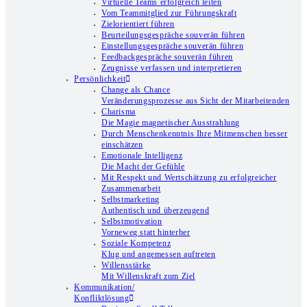
Virtuelle Teams erfolgreich leiten
Vom Teammitglied zur Führungskraft
Zielorientiert führen
Beurteilungsgespräche souverän führen
Einstellungsgespräche souverän führen
Feedbackgespräche souverän führen
Zeugnisse verfassen und interpretieren
Persönlichkeit
Change als Chance
Veränderungsprozesse aus Sicht der Mitarbeitenden
Charisma
Die Magie magnetischer Ausstrahlung
Durch Menschenkenntnis Ihre Mitmenschen besser
einschätzen
Emotionale Intelligenz
Die Macht der Gefühle
Mit Respekt und Wertschätzung zu erfolgreicher
Zusammenarbeit
Selbstmarketing
Authentisch und überzeugend
Selbstmotivation
Vorneweg statt hinterher
Soziale Kompetenz
Klug und angemessen auftreten
Willensstärke
Mit Willenskraft zum Ziel
Kommunikation/
Konfliktlösung