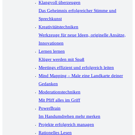
Klangvoll überzeugen
Das Geheimnis erfolgreicher Stimme und
Sprechkunst
Kreativitätstechniken
Werkzeuge für neue Ideen, originelle Ansätze,
Innovationen
Lernen lernen
Klüger werden mit Spaß
Meetings effizient und erfolgreich leiten
Mind Mapping – Male eine Landkarte deiner
Gedanken
Moderationstechniken
Mit Pfiff alles im Griff
PowerBrain
Im Handumdrehen mehr merken
Projekte erfolgreich managen
Rationelles Lesen