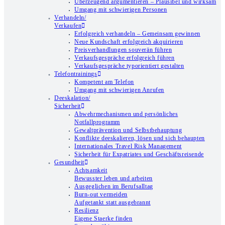
Überzeugend argumentieren – Plausibel und wirksam
Umgang mit schwierigen Personen
Verhandeln/
Verkaufen
Erfolgreich verhandeln – Gemeinsam gewinnen
Neue Kundschaft erfolgreich akquirieren
Preisverhandlungen souverän führen
Verkaufsgespräche erfolgreich führen
Verkaufsgespräche typorientiert gestalten
Telefontrainings
Kompetent am Telefon
Umgang mit schwierigen Anrufen
Deeskalation/
Sicherheit
Abwehrmechanismen und persönliches
Notfallprogramm
Gewaltprävention und Selbstbehauptung
Konflikte deeskalieren, lösen und sich behaupten
Internationales Travel Risk Management
Sicherheit für Expatriates und Geschäftsreisende
Gesundheit
Achtsamkeit
Bewusster leben und arbeiten
Ausgeglichen im Berufsalltag
Burn-out vermeiden
Aufgetankt statt ausgebrannt
Resilienz
Eigene Staerke finden