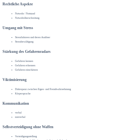
Rechtliche Aspekte
Notwehr / Notstand
Notwehrüberschreitung
Umgang mit Stress
Stressfaktoren und deren Auslöser
Stressbewältigung
Stärkung des Gefahrenradars
Gefahren kennen
Gefahren erkennen
Gefahren einschätzen
Viktimisierung
Diskrepanz zwischen Eigen- und Fremdwahrnehmung
Körpersprache
Kommunikation
verbal
nonverbal
Selbstverteidigung ohne Waffen
Verteidigungsstellung