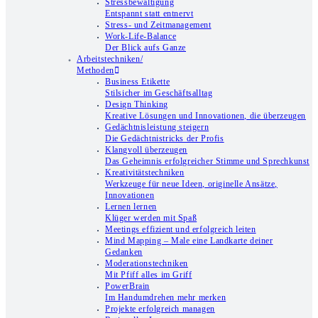
Stressbewältigung
Entspannt statt entnervt
Stress- und Zeitmanagement
Work-Life-Balance
Der Blick aufs Ganze
Arbeitstechniken/
Methoden
Business Etikette
Stilsicher im Geschäftsalltag
Design Thinking
Kreative Lösungen und Innovationen, die überzeugen
Gedächtnisleistung steigern
Die Gedächtnistricks der Profis
Klangvoll überzeugen
Das Geheimnis erfolgreicher Stimme und Sprechkunst
Kreativitätstechniken
Werkzeuge für neue Ideen, originelle Ansätze,
Innovationen
Lernen lernen
Klüger werden mit Spaß
Meetings effizient und erfolgreich leiten
Mind Mapping – Male eine Landkarte deiner
Gedanken
Moderationstechniken
Mit Pfiff alles im Griff
PowerBrain
Im Handumdrehen mehr merken
Projekte erfolgreich managen