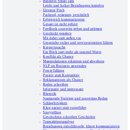
Business Small Talk
Leicht und locker Beziehungen knüpfen
Elevator Pitch
Packend, prägnant, persönlich
Erfolgreich kommunizieren
Gesagt ist nicht gehört
Feedback souverän geben und nehmen
Geschickt gendern
Mit dabei statt außen vor
Gespräche sicher und serviceorientiert führen
Körpersprache
Ein Blick sagt mehr als tausend Worte
Konflikt als Chance
Manipulationen erkennen und abwehren
NLP im Business anwenden
PowerTalking
Positiv statt Konjunktiv
Reklamationen als Chance
Reden schreiben
Informativ und interessant
Rhetorik
Spannende Vorträge und souveräne Reden
Schlagfertigkeit
Klug pariert statt vorgeführt
Storytelling
Geschichten schreiben Geschichte
Transaktionsanalyse
Beziehungen entschlüsseln, klarer kommunizieren