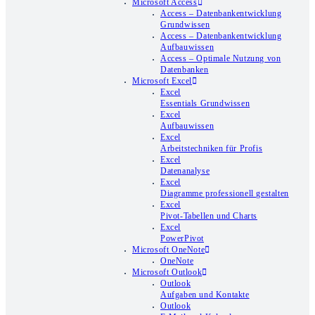
Microsoft Access
Access – Datenbankentwicklung
Grundwissen
Access – Datenbankentwicklung
Aufbauwissen
Access – Optimale Nutzung von
Datenbanken
Microsoft Excel
Excel
Essentials Grundwissen
Excel
Aufbauwissen
Excel
Arbeitstechniken für Profis
Excel
Datenanalyse
Excel
Diagramme professionell gestalten
Excel
Pivot-Tabellen und Charts
Excel
PowerPivot
Microsoft OneNote
OneNote
Microsoft Outlook
Outlook
Aufgaben und Kontakte
Outlook