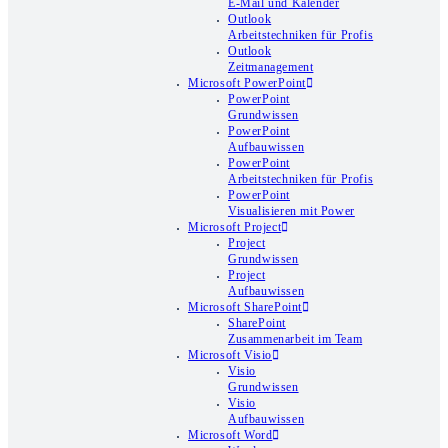
E-Mail und Kalender
Outlook
Arbeitstechniken für Profis
Outlook
Zeitmanagement
Microsoft PowerPoint
PowerPoint
Grundwissen
PowerPoint
Aufbauwissen
PowerPoint
Arbeitstechniken für Profis
PowerPoint
Visualisieren mit Power
Microsoft Project
Project
Grundwissen
Project
Aufbauwissen
Microsoft SharePoint
SharePoint
Zusammenarbeit im Team
Microsoft Visio
Visio
Grundwissen
Visio
Aufbauwissen
Microsoft Word