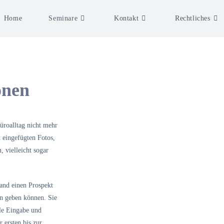
Home
Seminare
Kontakt
Rechtliches
onen
üroalltag nicht mehr
 eingefügten Fotos,
 vielleicht sogar
and einen Prospekt
en geben können. Sie
le Eingabe und
 ersten bis zur