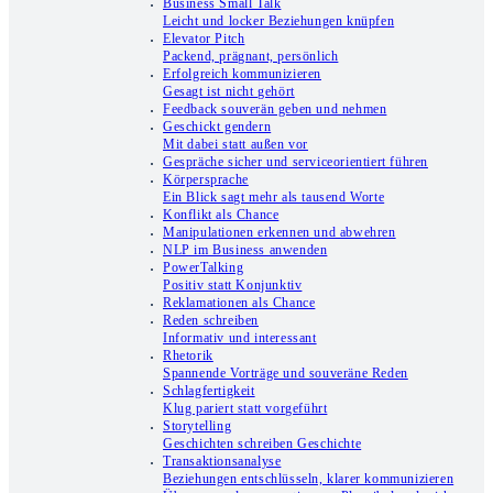
Business Small Talk
Leicht und locker Beziehungen knüpfen
Elevator Pitch
Packend, prägnant, persönlich
Erfolgreich kommunizieren
Gesagt ist nicht gehört
Feedback souverän geben und nehmen
Geschickt gendern
Mit dabei statt außen vor
Gespräche sicher und serviceorientiert führen
Körpersprache
Ein Blick sagt mehr als tausend Worte
Konflikt als Chance
Manipulationen erkennen und abwehren
NLP im Business anwenden
PowerTalking
Positiv statt Konjunktiv
Reklamationen als Chance
Reden schreiben
Informativ und interessant
Rhetorik
Spannende Vorträge und souveräne Reden
Schlagfertigkeit
Klug pariert statt vorgeführt
Storytelling
Geschichten schreiben Geschichte
Transaktionsanalyse
Beziehungen entschlüsseln, klarer kommunizieren