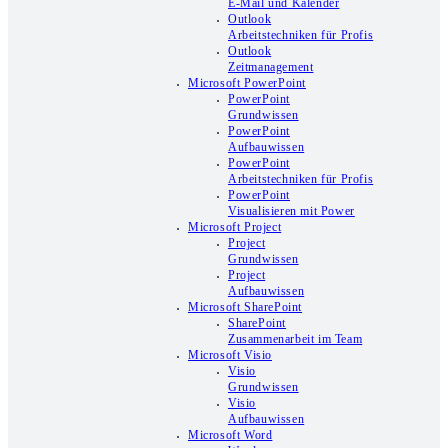
E-Mail und Kalender
Outlook
Arbeitstechniken für Profis
Outlook
Zeitmanagement
Microsoft PowerPoint
PowerPoint
Grundwissen
PowerPoint
Aufbauwissen
PowerPoint
Arbeitstechniken für Profis
PowerPoint
Visualisieren mit Power
Microsoft Project
Project
Grundwissen
Project
Aufbauwissen
Microsoft SharePoint
SharePoint
Zusammenarbeit im Team
Microsoft Visio
Visio
Grundwissen
Visio
Aufbauwissen
Microsoft Word