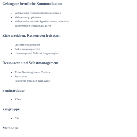
Gelungene berufliche Kommunikation
Vertrauen und Kontakt systematisch aufbauen
Wahrnehmung optimieren
Verbale und nonverbale Signale erkennen, anwenden
Statusverhalten erkennen, reagieren
Ziele erreichen, Ressourcen freisetzen
Erkennen von Blockaden
Zielformulierung im NLP
Umsetzungs- und Zielerreichungsstrategien
Ressourcen und Selbstmanagement
Aktive Gestaltung innerer Zustände
Stressabbau
Ressourcen freisetzen durch Anker
Seminardauer
3 Tage
Zielgruppe
Alle
Methoden