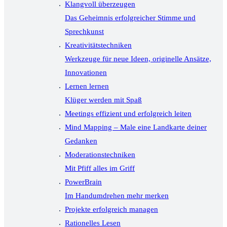
Klangvoll überzeugen
Das Geheimnis erfolgreicher Stimme und
Sprechkunst
Kreativitätstechniken
Werkzeuge für neue Ideen, originelle Ansätze,
Innovationen
Lernen lernen
Klüger werden mit Spaß
Meetings effizient und erfolgreich leiten
Mind Mapping – Male eine Landkarte deiner
Gedanken
Moderationstechniken
Mit Pfiff alles im Griff
PowerBrain
Im Handumdrehen mehr merken
Projekte erfolgreich managen
Rationelles Lesen