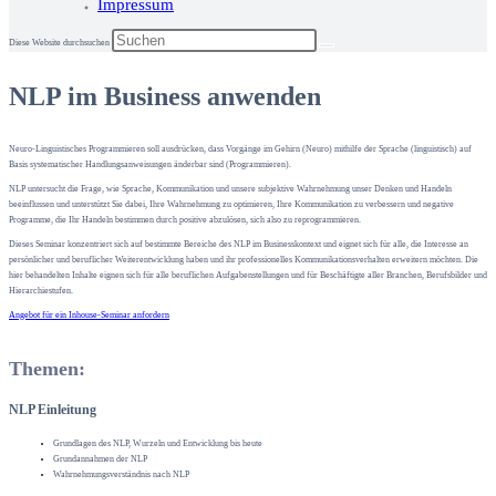
Impressum
Diese Website durchsuchen
NLP im Business anwenden
Neuro-Linguistisches Programmieren soll ausdrücken, dass Vorgänge im Gehirn (Neuro) mithilfe der Sprache (linguistisch) auf
Basis systematischer Handlungsanweisungen änderbar sind (Programmieren).
NLP untersucht die Frage, wie Sprache, Kommunikation und unsere subjektive Wahrnehmung unser Denken und Handeln
beeinflussen und unterstützt Sie dabei, Ihre Wahrnehmung zu optimieren, Ihre Kommunikation zu verbessern und negative
Programme, die Ihr Handeln bestimmen durch positive abzulösen, sich also zu reprogrammieren.
Dieses Seminar konzentriert sich auf bestimmte Bereiche des NLP im Businesskontext und eignet sich für alle, die Interesse an
persönlicher und beruflicher Weiterentwicklung haben und ihr professionelles Kommunikationsverhalten erweitern möchten. Die
hier behandelten Inhalte eignen sich für alle beruflichen Aufgabenstellungen und für Beschäftigte aller Branchen, Berufsbilder und
Hierarchiestufen.
Angebot für ein Inhouse-Seminar anfordern
Themen:
NLP Einleitung
Grundlagen des NLP, Wurzeln und Entwicklung bis heute
Grundannahmen der NLP
Wahrnehmungsverständnis nach NLP