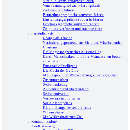
Virtuelle Teams erfolgreich leiten
Vom Teammitglied zur Führungskraft
Zielorientiert führen
Beurteilungsgespräche souverän führen
Einstellungsgespräche souverän führen
Feedbackgespräche souverän führen
Zeugnisse verfassen und interpretieren
Persönlichkeit
Change als Chance
Veränderungsprozesse aus Sicht der Mitarbeitenden
Charisma
Die Magie magnetischer Ausstrahlung
Durch Menschenkenntnis Ihre Mitmenschen besser
einschätzen
Emotionale Intelligenz
Die Macht der Gefühle
Mit Respekt und Wertschätzung zu erfolgreicher
Zusammenarbeit
Selbstmarketing
Authentisch und überzeugend
Selbstmotivation
Vorneweg statt hinterher
Soziale Kompetenz
Klug und angemessen auftreten
Willensstärke
Mit Willenskraft zum Ziel
Kommunikation/
Konfliktlösung