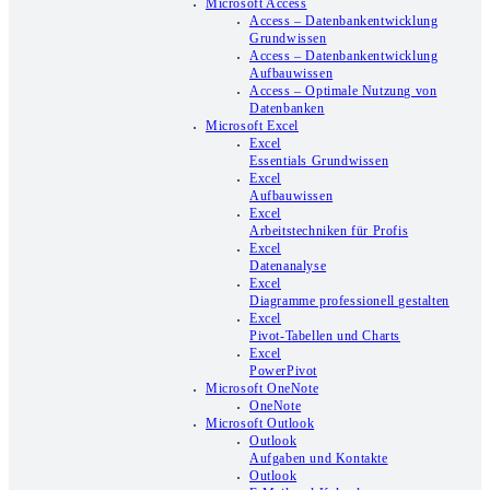
Microsoft Access
Access – Datenbankentwicklung
Grundwissen
Access – Datenbankentwicklung
Aufbauwissen
Access – Optimale Nutzung von
Datenbanken
Microsoft Excel
Excel
Essentials Grundwissen
Excel
Aufbauwissen
Excel
Arbeitstechniken für Profis
Excel
Datenanalyse
Excel
Diagramme professionell gestalten
Excel
Pivot-Tabellen und Charts
Excel
PowerPivot
Microsoft OneNote
OneNote
Microsoft Outlook
Outlook
Aufgaben und Kontakte
Outlook