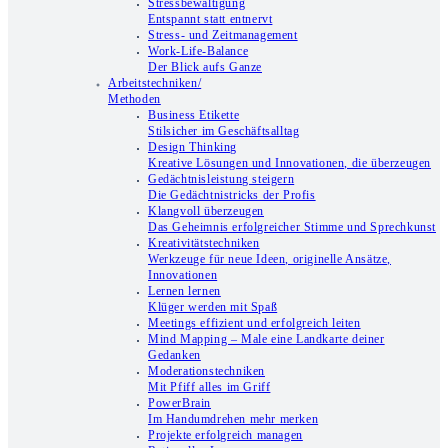
Stressbewältigung
Entspannt statt entnervt
Stress- und Zeitmanagement
Work-Life-Balance
Der Blick aufs Ganze
Arbeitstechniken/
Methoden
Business Etikette
Stilsicher im Geschäftsalltag
Design Thinking
Kreative Lösungen und Innovationen, die überzeugen
Gedächtnisleistung steigern
Die Gedächtnistricks der Profis
Klangvoll überzeugen
Das Geheimnis erfolgreicher Stimme und Sprechkunst
Kreativitätstechniken
Werkzeuge für neue Ideen, originelle Ansätze,
Innovationen
Lernen lernen
Klüger werden mit Spaß
Meetings effizient und erfolgreich leiten
Mind Mapping – Male eine Landkarte deiner
Gedanken
Moderationstechniken
Mit Pfiff alles im Griff
PowerBrain
Im Handumdrehen mehr merken
Projekte erfolgreich managen