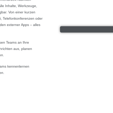
lle Inhalte, Werkzeuge,
gbar. Von einer kurzen
i, Telefonkonferenzen oder
en externer Apps – alles
assen Teams an Ihre
hrichten aus, planen
en.
Teams kennenlernen
en.