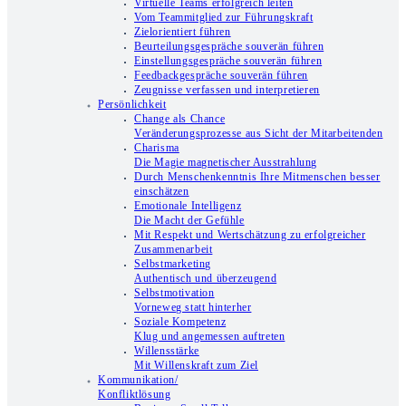
Virtuelle Teams erfolgreich leiten
Vom Teammitglied zur Führungskraft
Zielorientiert führen
Beurteilungsgespräche souverän führen
Einstellungsgespräche souverän führen
Feedbackgespräche souverän führen
Zeugnisse verfassen und interpretieren
Persönlichkeit
Change als Chance
Veränderungsprozesse aus Sicht der Mitarbeitenden
Charisma
Die Magie magnetischer Ausstrahlung
Durch Menschenkenntnis Ihre Mitmenschen besser
einschätzen
Emotionale Intelligenz
Die Macht der Gefühle
Mit Respekt und Wertschätzung zu erfolgreicher
Zusammenarbeit
Selbstmarketing
Authentisch und überzeugend
Selbstmotivation
Vorneweg statt hinterher
Soziale Kompetenz
Klug und angemessen auftreten
Willensstärke
Mit Willenskraft zum Ziel
Kommunikation/
Konfliktlösung