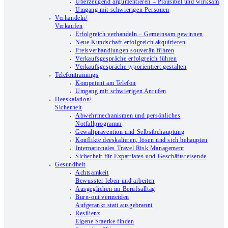
Überzeugend argumentieren – Plausibel und wirksam
Umgang mit schwierigen Personen
Verhandeln/
Verkaufen
Erfolgreich verhandeln – Gemeinsam gewinnen
Neue Kundschaft erfolgreich akquirieren
Preisverhandlungen souverän führen
Verkaufsgespräche erfolgreich führen
Verkaufsgespräche typorientiert gestalten
Telefontrainings
Kompetent am Telefon
Umgang mit schwierigen Anrufen
Deeskalation/
Sicherheit
Abwehrmechanismen und persönliches
Notfallprogramm
Gewaltprävention und Selbstbehauptung
Konflikte deeskalieren, lösen und sich behaupten
Internationales Travel Risk Management
Sicherheit für Expatriates und Geschäftsreisende
Gesundheit
Achtsamkeit
Bewusster leben und arbeiten
Ausgeglichen im Berufsalltag
Burn-out vermeiden
Aufgetankt statt ausgebrannt
Resilienz
Eigene Staerke finden