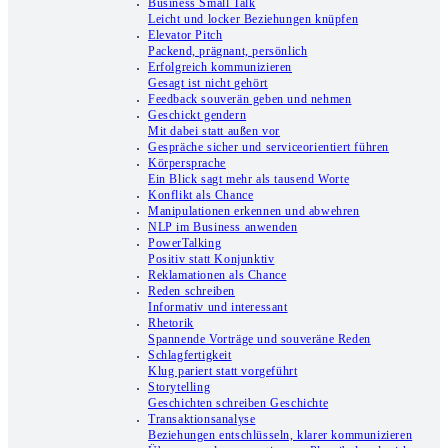
Business Small Talk
Leicht und locker Beziehungen knüpfen
Elevator Pitch
Packend, prägnant, persönlich
Erfolgreich kommunizieren
Gesagt ist nicht gehört
Feedback souverän geben und nehmen
Geschickt gendern
Mit dabei statt außen vor
Gespräche sicher und serviceorientiert führen
Körpersprache
Ein Blick sagt mehr als tausend Worte
Konflikt als Chance
Manipulationen erkennen und abwehren
NLP im Business anwenden
PowerTalking
Positiv statt Konjunktiv
Reklamationen als Chance
Reden schreiben
Informativ und interessant
Rhetorik
Spannende Vorträge und souveräne Reden
Schlagfertigkeit
Klug pariert statt vorgeführt
Storytelling
Geschichten schreiben Geschichte
Transaktionsanalyse
Beziehungen entschlüsseln, klarer kommunizieren