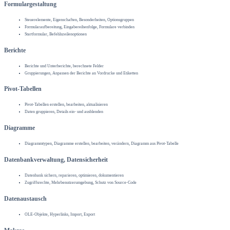
Formulargestaltung
Steuerelemente, Eigenschaften, Besonderheiten, Optionsgruppen
Formularaufbereitung, Eingabereihenfolge, Formulare verbinden
Startformular, Befehlszeilenoptionen
Berichte
Berichte und Unterberichte, berechnete Felder
Gruppierungen, Anpassen der Berichte an Vordrucke und Etiketten
Pivot-Tabellen
Pivot-Tabellen erstellen, bearbeiten, aktualisieren
Daten gruppieren, Details ein- und ausblenden
Diagramme
Diagrammtypen, Diagramme erstellen, bearbeiten, verändern, Diagramm aus Pivot-Tabelle
Datenbankverwaltung, Datensicherheit
Datenbank sichern, reparieren, optimieren, dokumentieren
Zugriffsrechte, Mehrbenutzerumgebung, Schutz von Source-Code
Datenaustausch
OLE-Objekte, Hyperlinks, Import, Export