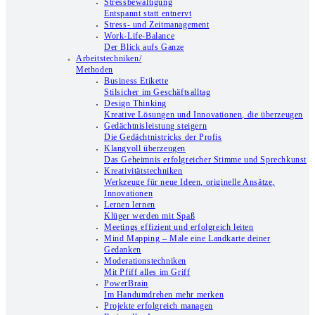
Stressbewältigung
Entspannt statt entnervt
Stress- und Zeitmanagement
Work-Life-Balance
Der Blick aufs Ganze
Arbeitstechniken/
Methoden
Business Etikette
Stilsicher im Geschäftsalltag
Design Thinking
Kreative Lösungen und Innovationen, die überzeugen
Gedächtnisleistung steigern
Die Gedächtnistricks der Profis
Klangvoll überzeugen
Das Geheimnis erfolgreicher Stimme und Sprechkunst
Kreativitätstechniken
Werkzeuge für neue Ideen, originelle Ansätze,
Innovationen
Lernen lernen
Klüger werden mit Spaß
Meetings effizient und erfolgreich leiten
Mind Mapping – Male eine Landkarte deiner
Gedanken
Moderationstechniken
Mit Pfiff alles im Griff
PowerBrain
Im Handumdrehen mehr merken
Projekte erfolgreich managen