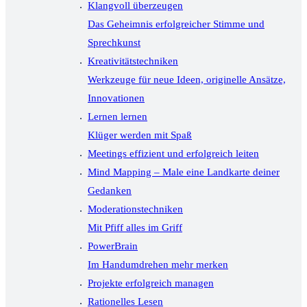
Klangvoll überzeugen
Das Geheimnis erfolgreicher Stimme und
Sprechkunst
Kreativitätstechniken
Werkzeuge für neue Ideen, originelle Ansätze,
Innovationen
Lernen lernen
Klüger werden mit Spaß
Meetings effizient und erfolgreich leiten
Mind Mapping – Male eine Landkarte deiner
Gedanken
Moderationstechniken
Mit Pfiff alles im Griff
PowerBrain
Im Handumdrehen mehr merken
Projekte erfolgreich managen
Rationelles Lesen