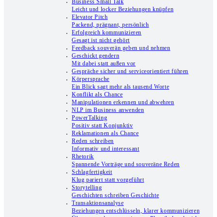
Business Small Talk
Leicht und locker Beziehungen knüpfen
Elevator Pitch
Packend, prägnant, persönlich
Erfolgreich kommunizieren
Gesagt ist nicht gehört
Feedback souverän geben und nehmen
Geschickt gendern
Mit dabei statt außen vor
Gespräche sicher und serviceorientiert führen
Körpersprache
Ein Blick sagt mehr als tausend Worte
Konflikt als Chance
Manipulationen erkennen und abwehren
NLP im Business anwenden
PowerTalking
Positiv statt Konjunktiv
Reklamationen als Chance
Reden schreiben
Informativ und interessant
Rhetorik
Spannende Vorträge und souveräne Reden
Schlagfertigkeit
Klug pariert statt vorgeführt
Storytelling
Geschichten schreiben Geschichte
Transaktionsanalyse
Beziehungen entschlüsseln, klarer kommunizieren