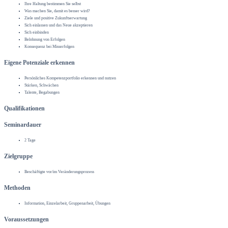
Ihre Haltung bestimmen Sie selbst
Was machen Sie, damit es besser wird?
Ziele und positive Zukunftserwartung
Sich einlassen und das Neue akzeptieren
Sich einbinden
Belohnung von Erfolgen
Konsequenz bei Misserfolgen
Eigene Potenziale erkennen
Persönliches Kompetenzportfolio erkennen und nutzen
Stärken, Schwächen
Talente, Begabungen
Qualifikationen
Seminardauer
2 Tage
Zielgruppe
Beschäftigte vor/im Veränderungsprozess
Methoden
Information, Einzelarbeit, Gruppenarbeit, Übungen
Voraussetzungen