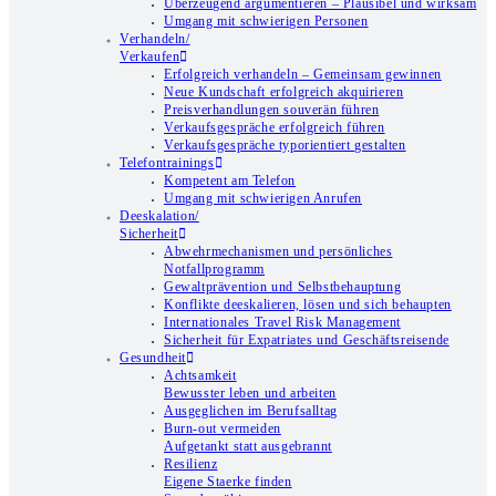
Überzeugend argumentieren – Plausibel und wirksam
Umgang mit schwierigen Personen
Verhandeln/
Verkaufen
Erfolgreich verhandeln – Gemeinsam gewinnen
Neue Kundschaft erfolgreich akquirieren
Preisverhandlungen souverän führen
Verkaufsgespräche erfolgreich führen
Verkaufsgespräche typorientiert gestalten
Telefontrainings
Kompetent am Telefon
Umgang mit schwierigen Anrufen
Deeskalation/
Sicherheit
Abwehrmechanismen und persönliches
Notfallprogramm
Gewaltprävention und Selbstbehauptung
Konflikte deeskalieren, lösen und sich behaupten
Internationales Travel Risk Management
Sicherheit für Expatriates und Geschäftsreisende
Gesundheit
Achtsamkeit
Bewusster leben und arbeiten
Ausgeglichen im Berufsalltag
Burn-out vermeiden
Aufgetankt statt ausgebrannt
Resilienz
Eigene Staerke finden