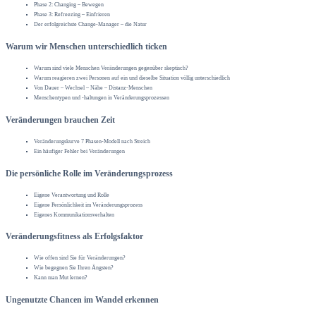
Phase 2: Changing – Bewegen
Phase 3: Refreezing – Einfrieren
Der erfolgreichste Change-Manager – die Natur
Warum wir Menschen unterschiedlich ticken
Warum sind viele Menschen Veränderungen gegenüber skeptisch?
Warum reagieren zwei Personen auf ein und dieselbe Situation völlig unterschiedlich
Von Dauer – Wechsel – Nähe – Distanz-Menschen
Menschentypen und -haltungen in Veränderungsprozessen
Veränderungen brauchen Zeit
Veränderungskurve 7 Phasen-Modell nach Streich
Ein häufiger Fehler bei Veränderungen
Die persönliche Rolle im Veränderungsprozess
Eigene Verantwortung und Rolle
Eigene Persönlichkeit im Veränderungsprozess
Eigenes Kommunikationsverhalten
Veränderungsfitness als Erfolgsfaktor
Wie offen sind Sie für Veränderungen?
Wie begegnen Sie Ihren Ängsten?
Kann man Mut lernen?
Ungenutzte Chancen im Wandel erkennen