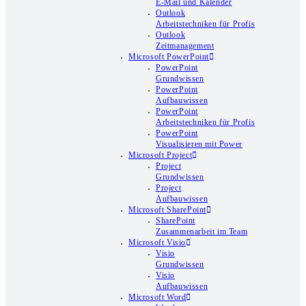
E-Mail und Kalender
Outlook
Arbeitstechniken für Profis
Outlook
Zeitmanagement
Microsoft PowerPoint
PowerPoint
Grundwissen
PowerPoint
Aufbauwissen
PowerPoint
Arbeitstechniken für Profis
PowerPoint
Visualisieren mit Power
Microsoft Project
Project
Grundwissen
Project
Aufbauwissen
Microsoft SharePoint
SharePoint
Zusammenarbeit im Team
Microsoft Visio
Visio
Grundwissen
Visio
Aufbauwissen
Microsoft Word