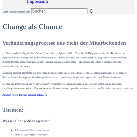
Impressum
Diese Website durchsuchen
Change als Chance
Veränderungsprozesse aus Sicht der Mitarbeitenden
„Nichts ist so beständig wie der Wandel“, (Heraklit von Ephesus, 500 v. Chr.). Wandel begegnet uns in allen Bereichen des
täglichen Lebens, doch gerade im Beruf haben wir das Gefühl, dass sich der Wandel immer häufiger und schneller vollzieht.
Agilität, Digitale Transformation, Design Thinking, alles neu, alles anders – das bewirkt bei Vielen Neugier, aber auch
Verunsicherung oder Angst.
In diesem Seminar betrachten wir den Veränderungsprozess aus Sicht der Betroffenen. Sie identifizieren Ihre persönlichen
Stärken, lernen Ihre eigenen Verhaltenspräferenzen und deren mögliche Auswirkungen auf andere Menschen kennen.
Sie erhalten Denkanstöße zur Neubewertung verschiedener Erfahrungen, lernen Ihre eigenen Potenziale zu erkennen,
Handlungsräume zu erweitern, Ihre vorhandenen Ressourcen noch gezielter einzusetzen und den Wandel erfolgreich zu stemmen!
Angebot für ein Inhouse-Seminar anfordern
Themen:
Was ist Change-Management?
3 Phasen-Modell nach Kurt Levin
Phase 1: Unfreezing – Auftauen