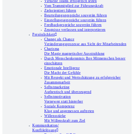
Virtuelle Teams erfolgreich leiten
Vom Teammitglied zur Führungskraft
Zielorientiert führen
Beurteilungsgespräche souverän führen
Einstellungsgespräche souverän führen
Feedbackgespräche souverän führen
Zeugnisse verfassen und interpretieren
Persönlichkeit
Change als Chance
Veränderungsprozesse aus Sicht der Mitarbeitenden
Charisma
Die Magie magnetischer Ausstrahlung
Durch Menschenkenntnis Ihre Mitmenschen besser
einschätzen
Emotionale Intelligenz
Die Macht der Gefühle
Mit Respekt und Wertschätzung zu erfolgreicher
Zusammenarbeit
Selbstmarketing
Authentisch und überzeugend
Selbstmotivation
Vorneweg statt hinterher
Soziale Kompetenz
Klug und angemessen auftreten
Willensstärke
Mit Willenskraft zum Ziel
Kommunikation/
Konfliktlösung