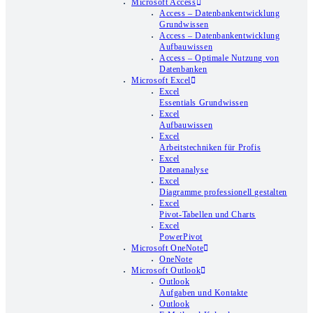
Microsoft Access
Access – Datenbankentwicklung
Grundwissen
Access – Datenbankentwicklung
Aufbauwissen
Access – Optimale Nutzung von
Datenbanken
Microsoft Excel
Excel
Essentials Grundwissen
Excel
Aufbauwissen
Excel
Arbeitstechniken für Profis
Excel
Datenanalyse
Excel
Diagramme professionell gestalten
Excel
Pivot-Tabellen und Charts
Excel
PowerPivot
Microsoft OneNote
OneNote
Microsoft Outlook
Outlook
Aufgaben und Kontakte
Outlook