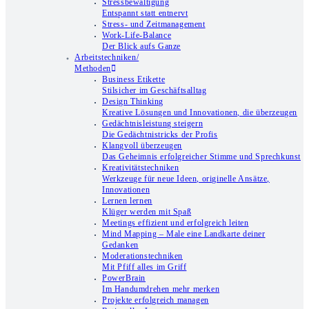
Stressbewältigung
Entspannt statt entnervt
Stress- und Zeitmanagement
Work-Life-Balance
Der Blick aufs Ganze
Arbeitstechniken/
Methoden
Business Etikette
Stilsicher im Geschäftsalltag
Design Thinking
Kreative Lösungen und Innovationen, die überzeugen
Gedächtnisleistung steigern
Die Gedächtnistricks der Profis
Klangvoll überzeugen
Das Geheimnis erfolgreicher Stimme und Sprechkunst
Kreativitätstechniken
Werkzeuge für neue Ideen, originelle Ansätze,
Innovationen
Lernen lernen
Klüger werden mit Spaß
Meetings effizient und erfolgreich leiten
Mind Mapping – Male eine Landkarte deiner
Gedanken
Moderationstechniken
Mit Pfiff alles im Griff
PowerBrain
Im Handumdrehen mehr merken
Projekte erfolgreich managen