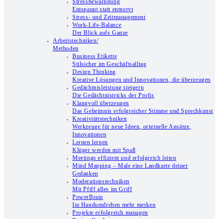
Stressbewältigung
Entspannt statt entnervt
Stress- und Zeitmanagement
Work-Life-Balance
Der Blick aufs Ganze
Arbeitstechniken/
Methoden
Business Etikette
Stilsicher im Geschäftsalltag
Design Thinking
Kreative Lösungen und Innovationen, die überzeugen
Gedächtnisleistung steigern
Die Gedächtnistricks der Profis
Klangvoll überzeugen
Das Geheimnis erfolgreicher Stimme und Sprechkunst
Kreativitätstechniken
Werkzeuge für neue Ideen, originelle Ansätze,
Innovationen
Lernen lernen
Klüger werden mit Spaß
Meetings effizient und erfolgreich leiten
Mind Mapping – Male eine Landkarte deiner
Gedanken
Moderationstechniken
Mit Pfiff alles im Griff
PowerBrain
Im Handumdrehen mehr merken
Projekte erfolgreich managen