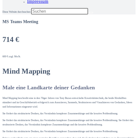
Impressum
Diese Website durchsuchen
MS Teams Meeting
714 €
600 € zzgl. MwSt.
Mind Mapping
Male eine Landkarte deiner Gedanken
Mind Mapping beschreibt eine in den 70iger Jahren von Tony Buzan entwickelte Kreativitätstechnik, die beide Hirnhälften
stimuliert und im Geschäftsbetrieb erfolgreich zum Assoziieren, Sammeln, Strukturieren und Visualisieren von Gedanken, Ideen
und Informationen eingesetzt wird.
Sie fördert das strukturierte Denken, das Verständnis komplexer Zusammenhänge und die kreative Problemlösung.
Sie fördert das strukturierte Denken, das Verständnis komplexer Zusammenhänge und die kreative Problemlösung. Sie fördert das
strukturierte Denken, das Verständnis komplexer Zusammenhänge und die kreative Problemlösung.
Sie fördert das strukturierte Denken, das Verständnis komplexer Zusammenhänge und die kreative Problemlösung.