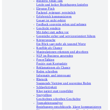
Business Small Talk
Leicht und locker Beziehungen knüpfen
Elevator Pitch
Packend, prägnant, persönlich
Erfolgreich kommunizieren
Gesagt ist nicht gehört
Feedback souverän geben und nehmen
Geschickt gendern
Mit dabei statt außen vor
Gespräche sicher und serviceorientiert führen
Körpersprache
Ein Blick sagt mehr als tausend Worte
Konflikt als Chance
Manipulationen erkennen und abwehren
NLP im Business anwenden
PowerTalking
Positiv statt Konjunktiv
Reklamationen als Chance
Reden schreiben
Informativ und interessant
Rhetorik
Spannende Vorträge und souveräne Reden
Schlagfertigkeit
Klug pariert statt vorgeführt
Storytelling
Geschichten schreiben Geschichte
Transaktionsanalyse
Beziehungen entschlüsseln, klarer kommunizieren