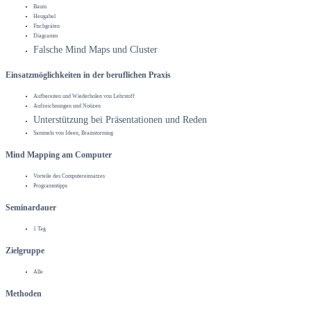
Baum
Heugabel
Fischgräten
Diagramm
Falsche Mind Maps und Cluster
Einsatzmöglichkeiten in der beruflichen Praxis
Aufbereiten und Wiederholen von Lehrstoff
Aufzeichnungen und Notizen
Unterstützung bei Präsentationen und Reden
Sammeln von Ideen, Brainstorming
Mind Mapping am Computer
Vorteile des Computereinsatzes
Programmtipps
Seminardauer
1 Tag
Zielgruppe
Alle
Methoden