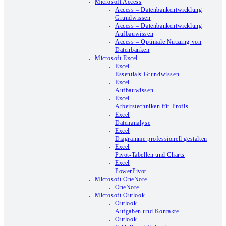
Microsoft Access
Access – Datenbankentwicklung
Grundwissen
Access – Datenbankentwicklung
Aufbauwissen
Access – Optimale Nutzung von
Datenbanken
Microsoft Excel
Excel
Essentials Grundwissen
Excel
Aufbauwissen
Excel
Arbeitstechniken für Profis
Excel
Datenanalyse
Excel
Diagramme professionell gestalten
Excel
Pivot-Tabellen und Charts
Excel
PowerPivot
Microsoft OneNote
OneNote
Microsoft Outlook
Outlook
Aufgaben und Kontakte
Outlook