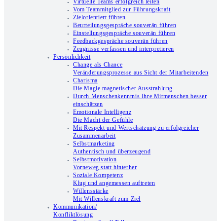
Virtuelle Teams erfolgreich leiten
Vom Teammitglied zur Führungskraft
Zielorientiert führen
Beurteilungsgespräche souverän führen
Einstellungsgespräche souverän führen
Feedbackgespräche souverän führen
Zeugnisse verfassen und interpretieren
Persönlichkeit
Change als Chance
Veränderungsprozesse aus Sicht der Mitarbeitenden
Charisma
Die Magie magnetischer Ausstrahlung
Durch Menschenkenntnis Ihre Mitmenschen besser
einschätzen
Emotionale Intelligenz
Die Macht der Gefühle
Mit Respekt und Wertschätzung zu erfolgreicher
Zusammenarbeit
Selbstmarketing
Authentisch und überzeugend
Selbstmotivation
Vorneweg statt hinterher
Soziale Kompetenz
Klug und angemessen auftreten
Willensstärke
Mit Willenskraft zum Ziel
Kommunikation/
Konfliktlösung