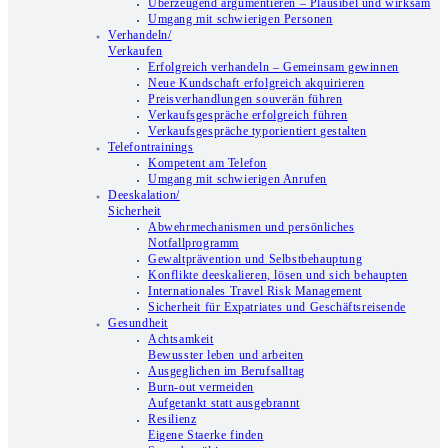
Überzeugend argumentieren – Plausibel und wirksam
Umgang mit schwierigen Personen
Verhandeln/
Verkaufen
Erfolgreich verhandeln – Gemeinsam gewinnen
Neue Kundschaft erfolgreich akquirieren
Preisverhandlungen souverän führen
Verkaufsgespräche erfolgreich führen
Verkaufsgespräche typorientiert gestalten
Telefontrainings
Kompetent am Telefon
Umgang mit schwierigen Anrufen
Deeskalation/
Sicherheit
Abwehrmechanismen und persönliches
Notfallprogramm
Gewaltprävention und Selbstbehauptung
Konflikte deeskalieren, lösen und sich behaupten
Internationales Travel Risk Management
Sicherheit für Expatriates und Geschäftsreisende
Gesundheit
Achtsamkeit
Bewusster leben und arbeiten
Ausgeglichen im Berufsalltag
Burn-out vermeiden
Aufgetankt statt ausgebrannt
Resilienz
Eigene Staerke finden