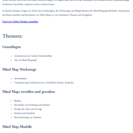
Dabei werden Stichworte um einen zentralen Begriff so angeordnet, dass sich die Gedanken frei entfalten sowie Zusammenhänge
strukturiert darstellen, ergänzen und erweitern lassen.
In diesem Seminar zeigen wir Ihnen die Grundregeln, die Werkzeuge und Möglichkeiten der Mind Mapping Methode. Gemeinsam
mit Ihnen erstellen und bearbeiten wir Mind Maps zu verschiedenen Themen und Aufgaben.
Zum Live-Online-Seminar anmelden
Themen:
Grundlagen
Arbeitsweise der beiden Gehirnhälften
Was ist Mind Mapping?
Mind Map Werkzeuge
Arbeitsmittel
Visualisierung (Schlüsselworte, Schriftbild, Farben, Symbole)
Mind Maps erstellen und gestalten
Regeln
Herstellen von Ordnung und Struktur
Design der Äste und Zweige
Freitext und Symbole
Hervorhebung von Inhalten
Mind Map-Modelle