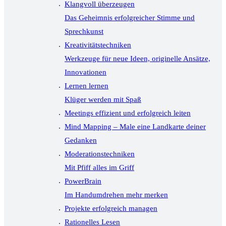
Klangvoll überzeugen
Das Geheimnis erfolgreicher Stimme und
Sprechkunst
Kreativitätstechniken
Werkzeuge für neue Ideen, originelle Ansätze,
Innovationen
Lernen lernen
Klüger werden mit Spaß
Meetings effizient und erfolgreich leiten
Mind Mapping – Male eine Landkarte deiner
Gedanken
Moderationstechniken
Mit Pfiff alles im Griff
PowerBrain
Im Handumdrehen mehr merken
Projekte erfolgreich managen
Rationelles Lesen