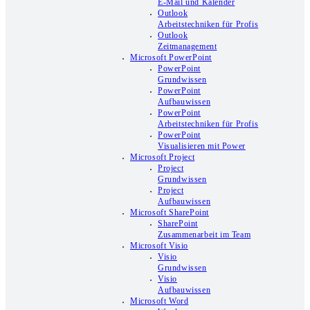
E-Mail und Kalender
Outlook
Arbeitstechniken für Profis
Outlook
Zeitmanagement
Microsoft PowerPoint
PowerPoint
Grundwissen
PowerPoint
Aufbauwissen
PowerPoint
Arbeitstechniken für Profis
PowerPoint
Visualisieren mit Power
Microsoft Project
Project
Grundwissen
Project
Aufbauwissen
Microsoft SharePoint
SharePoint
Zusammenarbeit im Team
Microsoft Visio
Visio
Grundwissen
Visio
Aufbauwissen
Microsoft Word