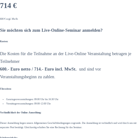
714 €
600 € zzgl. MwSt.
Sie möchten sich zum Live-Online-Seminar anmelden?
Kosten:
Die Kosten für die Teilnahme an der Live-Online Veranstaltung betragen je
Teilnehmer
600.- Euro netto / 714.- Euro incl. MwSt.
und sind vor
Veranstaltungsbeginn zu zahlen.
Uhrzeiten:
Ganztagesveranstaltungen: 09:00 Uhr bis 16:30 Uhr
Vormittagsveranstaltungen: 09:00-12:00 Uhr
Verbindlichkeit der Online-Anmeldung:
Dieser Anmeldung liegen unsere Allgemeinen Geschäftsbedingungen zugrunde. Die Anmeldung ist verbindlich und wird durch uns mit
separater Post bestätigt. Gleichzeitig erhalten Sie eine Rechnung für das Seminar.
Schulungsinhalte: