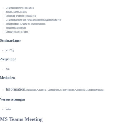
Gegenperspektive einnehmen
Zahlen, Daten, Fakten
Vorschlag prägnant formulieren
Gegenargumente und Kausalzusammenhang identifizieren
Schlagkräftige Argumente ausformulieren
Schlachtplan erstellen
Erfolgreich überzeugen
Seminardauer
ab 1 Tag
Zielgruppe
Alle
Methoden
Information
, Diskussion, Gruppen-, Einzelarbeit, Selbstreflexion, Gesprächs-, Situationstraining
Voraussetzungen
keine
MS Teams Meeting