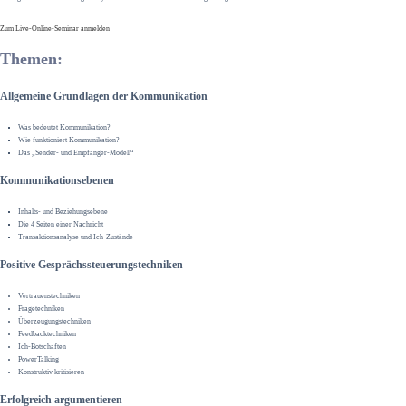
Zum Live-Online-Seminar anmelden
Themen:
Allgemeine Grundlagen der Kommunikation
Was bedeutet Kommunikation?
Wie funktioniert Kommunikation?
Das „Sender- und Empfänger-Modell“
Kommunikationsebenen
Inhalts- und Beziehungsebene
Die 4 Seiten einer Nachricht
Transaktionsanalyse und Ich-Zustände
Positive Gesprächssteuerungstechniken
Vertrauenstechniken
Fragetechniken
Überzeugungstechniken
Feedbacktechniken
Ich-Botschaften
PowerTalking
Konstruktiv kritisieren
Erfolgreich argumentieren