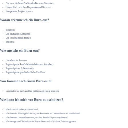
Die verschiedenen Stadien des Burn-out-Prozesses
Unterschied zwischen Depression und Burn-out
Kompetente Ansprechperson
Woran erkenne ich ein Burn-out?
Symptome
Die häufigsten Anzeichen
Die verschiedenen Stadien
Selbsttest
Wie entsteht ein Burn-out?
Ursachen für Burn-out
Begünstigende Persönlichkeitsfaktoren (Antreiber)
Begünstigendes Arbeitsumfeld
Begünstigende gesellschaftliche Einflüsse
Was kommt nach einem Burn-out?
Vermeiden Sie die 5 größten Fehler nach einem Burn-out
Wie kann ich mich vor Burn-out schützen?
Was kann ich selbst präventiv tun?
Was können Führungskräfte tun, um Burn-outs im Unternehmen zu verhindern?
Was können Unternehmen tun, um ihre Beschäftigten zu schützen?
Werkzeuge und Techniken für Stressabbau und effektives Zeitmanagement